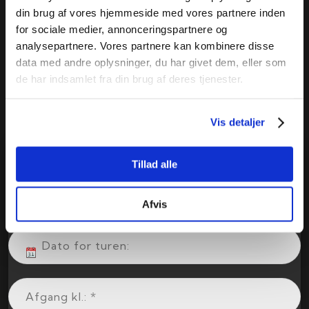
din brug af vores hjemmeside med vores partnere inden
for sociale medier, annonceringspartnere og
analysepartnere. Vores partnere kan kombinere disse
data med andre oplysninger, du har givet dem, eller som
de har indsamlet fra din brug af deres tjenester.
Vis detaljer
Få et tilbud
Tillad alle
Udfyld formularen herunder og vi vender tilbage med et
uforpligtende tilbud. * skal udfyldes. Du modtager en
kvittering på mail, når din forespørgsel er sendt.
Afvis