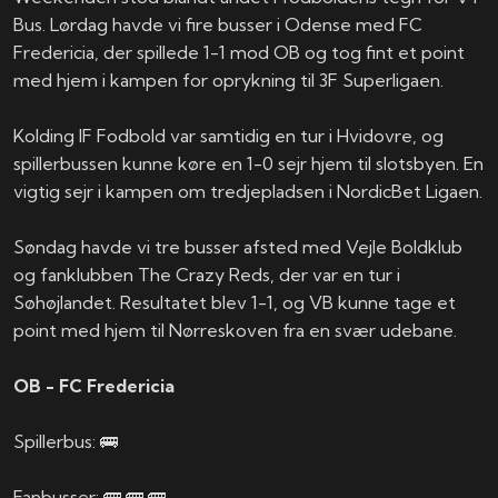
Bus. Lørdag havde vi fire busser i Odense med FC
Fredericia, der spillede 1-1 mod OB og tog fint et point
med hjem i kampen for oprykning til 3F Superligaen.
Kolding IF Fodbold var samtidig en tur i Hvidovre, og
spillerbussen kunne køre en 1-0 sejr hjem til slotsbyen. En
vigtig sejr i kampen om tredjepladsen i NordicBet Ligaen.
Søndag havde vi tre busser afsted med Vejle Boldklub
og fanklubben The Crazy Reds, der var en tur i
Søhøjlandet. Resultatet blev 1-1, og VB kunne tage et
point med hjem til Nørreskoven fra en svær udebane.
OB - FC Fredericia
Spillerbus: 🚌
Fanbusser: 🚌 🚌 🚌