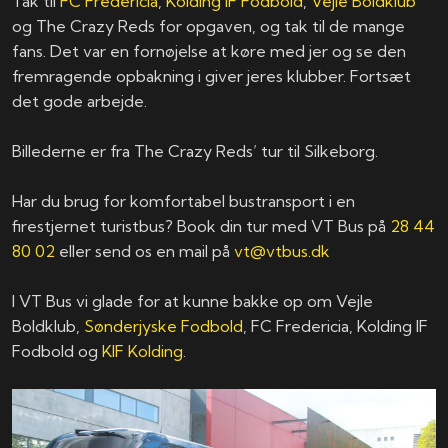
Tak til
FC Fredericia
,
Kolding IF Fodbold
,
Vejle Boldklub
og The Crazy Reds for opgaven, og tak til de mange
fans. Det var en fornøjelse at køre med jer og se den
fremragende opbakning i giver jeres klubber. Fortsæt
det gode arbejde.
Billederne er fra The Crazy Reds’ tur til Silkeborg.
Har du brug for komfortabel bustransport i en
firestjernet turistbus? Book din tur med VT Bus på
28 44
80 02
eller send os en mail på
vt@vtbus.dk
I VT Bus vi glade for at kunne bakke op om Vejle
Boldklub,
Sønderjyske Fodbold
, FC Fredericia, Kolding IF
Fodbold og
KIF Kolding
.