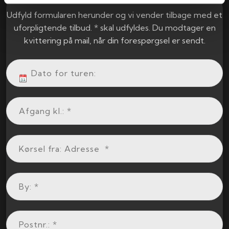
Udfyld formularen herunder og vi vender tilbage med et
uforpligtende tilbud. * skal udfyldes. Du modtager en
kvittering på mail, når din forespørgsel er sendt.