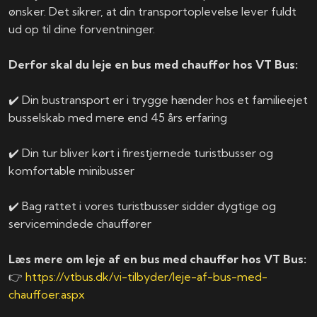
ønsker. Det sikrer, at din transportoplevelse lever fuldt
ud op til dine forventninger.
Derfor skal du leje en bus med chauffør hos VT Bus:
✔️ Din bustransport er i trygge hænder hos et familieejet
busselskab med mere end 45 års erfaring
✔️ Din tur bliver kørt i firestjernede turistbusser og
komfortable minibusser
✔️ Bag rattet i vores turistbusser sidder dygtige og
servicemindede chauffører
Læs mere om leje af en bus med chauffør hos VT Bus:
👉
https://vtbus.dk/vi-tilbyder/leje-af-bus-med-
chauffoer.aspx