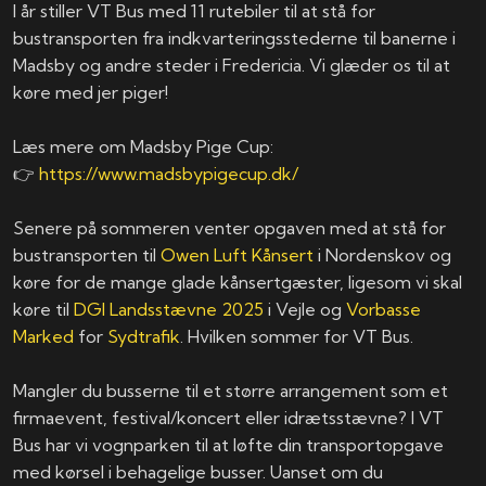
I år stiller VT Bus med 11 rutebiler til at stå for
bustransporten fra indkvarteringsstederne til banerne i
Madsby og andre steder i Fredericia. Vi glæder os til at
køre med jer piger!
Læs mere om Madsby Pige Cup:
👉
https://www.madsbypigecup.dk/
Senere på sommeren venter opgaven med at stå for
bustransporten til
Owen Luft Kånsert
i Nordenskov og
køre for de mange glade kånsertgæster, ligesom vi skal
køre til
DGI Landsstævne 2025
i Vejle og
Vorbasse
Marked
for
Sydtrafik
. Hvilken sommer for VT Bus.
Mangler du busserne til et større arrangement som et
firmaevent, festival/koncert eller idrætsstævne? I VT
Bus har vi vognparken til at løfte din transportopgave
med kørsel i behagelige busser. Uanset om du