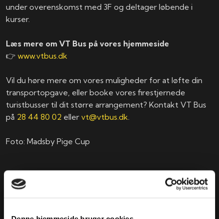
under overenskomst med 3F og deltager løbende i
kurser.
Læs mere om VT Bus på vores hjemmeside
👉
www.vtbus.dk
Vil du høre mere om vores muligheder for at løfte din
transportopgave, eller booke vores firestjernede
turistbusser til dit større arrangement? Kontakt VT Bus
på
28 44 80 02
eller
vt@vtbus.dk
.
Foto: Madsby Pige Cup
Få et tilbud
Udfyld formularen herunder og vi vender tilbage med et
uforpligtende tilbud. * skal udfyldes. Du modtager en
Denne hjemmeside bruger cookies