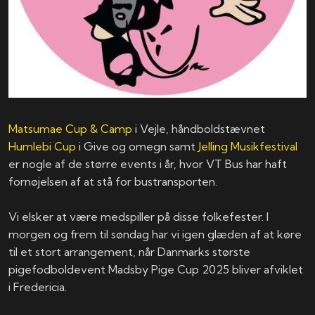
Matsumae Cup & Camp
i Vejle, håndboldstævnet
Humlebi Cup
i Give og omegn samt
Jelling Musikfestival
er nogle af de større events i år, hvor VT Bus har haft
fornøjelsen af at stå for bustransporten.
Vi elsker at være medspiller på disse folkefester. I
morgen og frem til søndag har vi igen glæden af at køre
til et stort arrangement, når Danmarks største
pigefodboldevent Madsby Pige Cup 2025 bliver afviklet
i Fredericia.