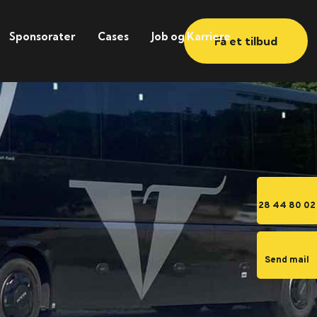
Sponsorater
Cases
Job og Karriere
Få et tilbud
28 44 80 02
Send mail