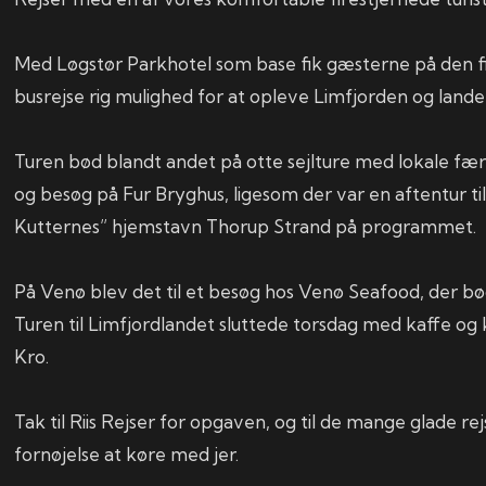
Med Løgstør Parkhotel som base fik gæsterne på den f
busrejse rig mulighed for at opleve Limfjorden og lande
Turen bød blandt andet på otte sejlture med lokale fær
og besøg på Fur Bryghus, ligesom der var en aftentur ti
Kutternes” hjemstavn Thorup Strand på programmet.
På Venø blev det til et besøg hos Venø Seafood, der b
Turen til Limfjordlandet sluttede torsdag med kaffe og
Kro.
Tak til Riis Rejser for opgaven, og til de mange glade re
fornøjelse at køre med jer.