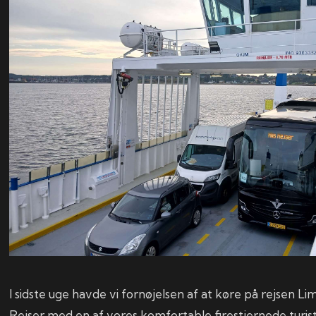
I sidste uge havde vi fornøjelsen af at køre på rejsen Lim
Rejser med en af vores komfortable firestjernede turist