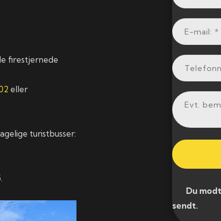
e firestjernede
02
eller
gelige turistbusser:
.
​ Du modtag
sendt.​