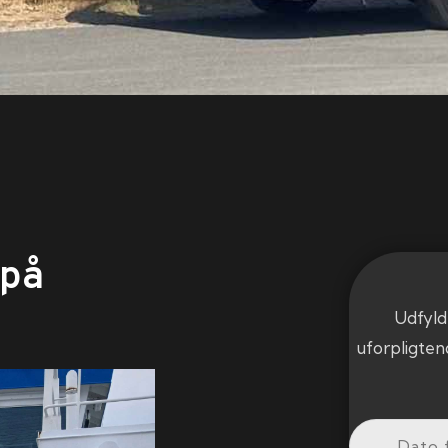
 på
Udfyld
uforpligten