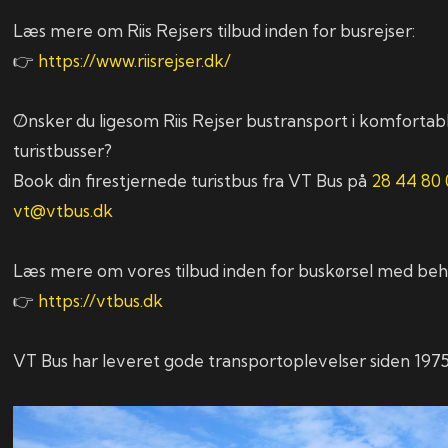
Læs mere om Riis Rejsers tilbud inden for busrejser:
👉
https://www.riisrejser.dk/
Ønsker du ligesom Riis Rejser bustransport i komfortabl
turistbusser?
Book din firestjernede turistbus fra VT Bus på
28 44 80 
vt@vtbus.dk
Læs mere om vores tilbud inden for buskørsel med beha
👉
https://vtbus.dk
VT Bus har leveret gode transportoplevelser siden 1975