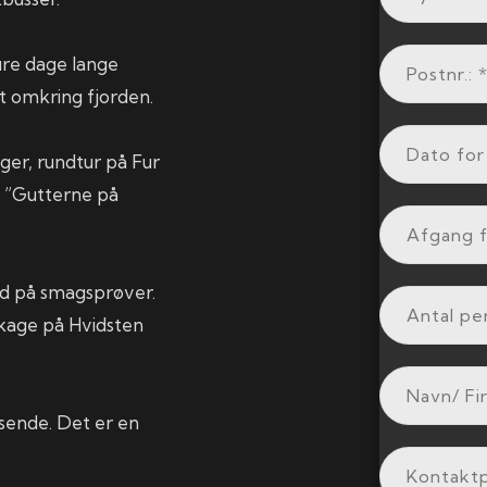
ire dage lange
t omkring fjorden.
ger, rundtur på Fur
l ”Gutterne på
ød på smagsprøver.
 kage på Hvidsten
jsende. Det er en