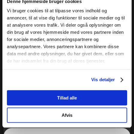
Denne hjemmeside bruger cookies
kvittering på mail, når din forespørgsel er sendt.
Vi bruger cookies til at tilpasse vores indhold og
annoncer, til at vise dig funktioner til sociale medier og til
at analysere vores trafik. Vi deler også oplysninger om
din brug af vores hjemmeside med vores partnere inden
for sociale medier, annonceringspartnere og
analysepartnere. Vores partnere kan kombinere disse
data med andre oplysninger, du har givet dem, eller som
de har indsamlet fra din brug af deres tjenester.
Vis detaljer
Tillad alle
Afvis