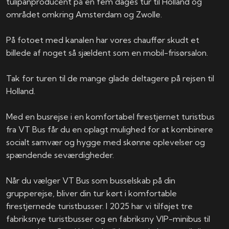
tulipanproducent på en fem dages tur til Holland og
området omkring Amsterdam og Zwolle.
På fotoet med kanalen har vores chauffør skudt et
billede af noget så sjældent som en mobil-frisørsalon.
Tak for turen til de mange glade deltagere på rejsen til
Holland.
Med en busrejse i en komfortabel firestjernet turistbus
fra VT Bus får du en oplagt mulighed for at kombinere
socialt samvær og hygge med skønne oplevelser og
spændende seværdigheder.
Når du vælger VT Bus som busselskab på din
grupperejse, bliver din tur kørt i komfortable
firestjernede turistbusser. I 2025 har vi tilføjet tre
fabriksnye turistbusser og en fabriksny VIP-minibus til