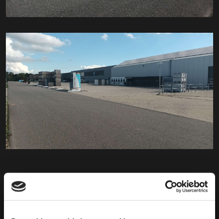
Få et tilbud
Udfyld formularen herunder og vi vender tilbage med et
uforpligtende tilbud. * skal udfyldes. Du modtager en