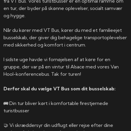
fra VT Bus. Vores turistbusser er en optimal ramme om
en tur, der byder på skønne oplevelser, socialt samvær
og hygge.
Når du kører med VT Bus, kører du med et familieejet
busselskab, der giver dig behagelige transportoplevelser
med sikkerhed og komfort i centrum.
I sidste uge havde vi fornøjelsen af at køre for en
gruppe, der var på en vintur til Alsace med vores Van
Hool-konferencebus. Tak for turen!
Derfor skal du vælge VT Bus som dit busselskab:
🚌 Din tur bliver kørt i komfortable firestjernede
turistbusser
🤝 Vi skræddersyr din udflugt eller rejse efter dine