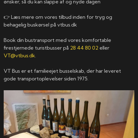
ønsker, så du kan slappe af og nyde dagen
👉 Læs mere om vores tilbud inden for tryg og
behagelig buskørsel på vtbus.dk
Book din bustransport med vores komfortable
firestjernede turistbusser på
28 44 80 02
eller
VT@vtbus.dk
.
VT Bus er et familieejet busselskab, der har leveret
gode transportoplevelser siden 1975.