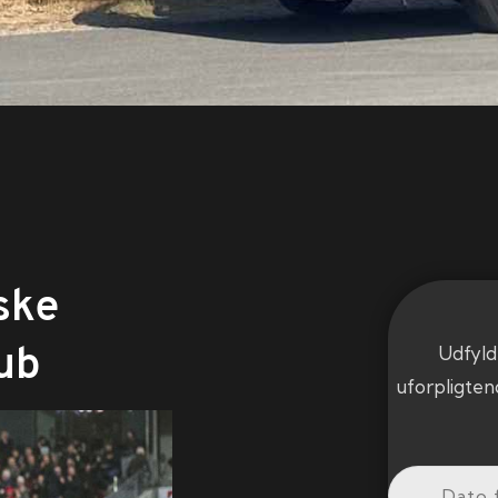
yske
ub
Udfyld
uforpligten