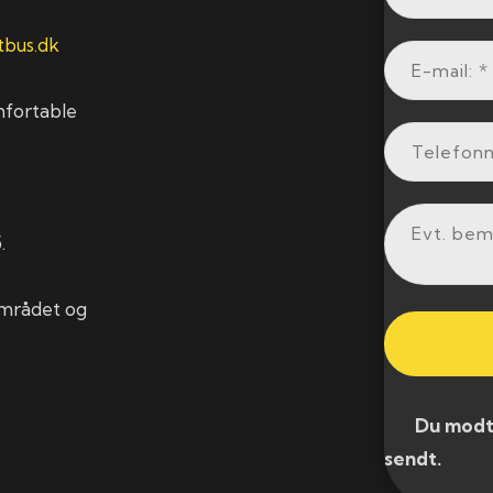
bus.dk
mfortable
.
området og
​ Du modtag
sendt.​