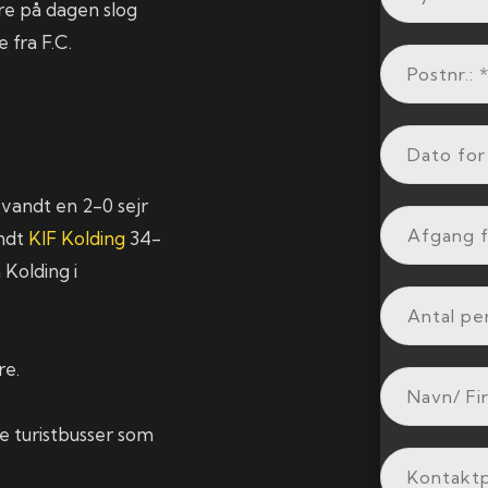
ere på dagen slog
fra F.C.
vandt en 2-0 sejr
andt
KIF Kolding
34-
Kolding i
re.
e turistbusser som