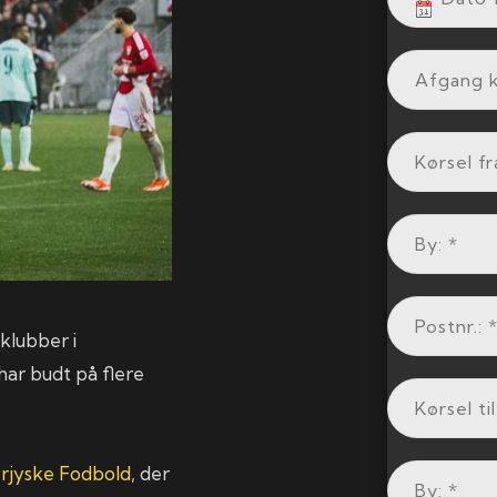
klubber i
ar budt på flere
rjyske Fodbold
, der