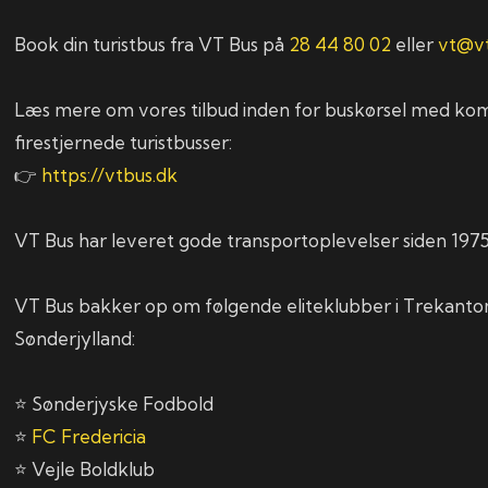
Book din turistbus fra VT Bus på
28 44 80 02
eller
vt@vt
Læs mere om vores tilbud inden for buskørsel med ko
firestjernede turistbusser:
👉
https://vtbus.dk
VT Bus har leveret gode transportoplevelser siden 1975
VT Bus bakker op om følgende eliteklubber i Trekant
Sønderjylland:
⭐ Sønderjyske Fodbold
⭐
FC Fredericia
⭐ Vejle Boldklub