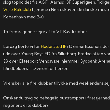
slog topholdet fra AGF i Aarhus i 3F Superligaen. Tidlig
Vejle Boldklub
hjemme i Nørreskoven de danske mestre 
København med 2-0.
To fremragende sejre af to VT Bus-klubber.
Lørdag kørte vi for
Hedensted IF
i Danmarksserien, der 
ude over Young Boys FD fra Silkeborg. Fredag aften v
29 over Elitesport Vendsyssel hjemme i Sydbank Arena 
håndboldens 1. Division for herrer.
Vi ønsker alle fire klubber tillykke med weekendens sej
Ønsker du tryg og behagelig bustransport i firestjerned
regionens eliteklubber?