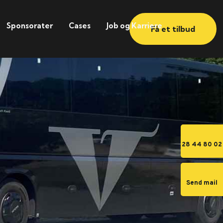
Sponsorater
Cases
Job og Karriere
Få et tilbud
28 44 80 02
Send mail