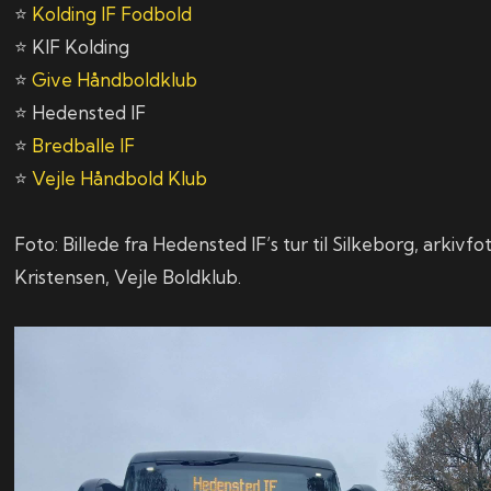
⭐
Kolding IF Fodbold
⭐ KIF Kolding
⭐
Give Håndboldklub
⭐ Hedensted IF
⭐
Bredballe IF
⭐
Vejle Håndbold Klub
Foto: Billede fra Hedensted IF’s tur til Silkeborg, arkivf
Kristensen, Vejle Boldklub.