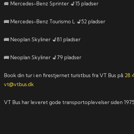
🚐 Mercedes-Benz Sprinter 💺15 pladser
🚌 Mercedes-Benz Tourismo L 💺52 pladser
🚌 Neoplan Skyliner 💺81 pladser
🚌 Neoplan Skyliner 💺79 pladser
Book din tur i en firestjernet turistbus fra VT Bus på
28 
vt@vtbus.dk
VT Bus har leveret gode transportoplevelser siden 1975