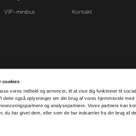
VIP-minibus
Kontakt
 cookies
passe vores indhold og annoncer, til at vise dig funktioner til socia
 Vi deler også oplysninger om din brug af vores hjemmeside med
 annonceringspartnere og analysepartnere. Vores partnere kan ko
Created and hosted by Group Online
, du har givet dem, eller som de har indsamlet fra din brug af de