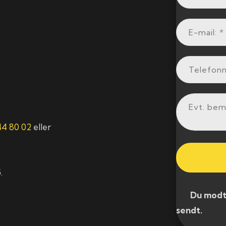
44 80 02
eller
.
​ Du modtag
sendt.​