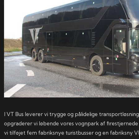
I VT Bus leverer vi trygge og pålidelige transportløsning
opgraderer vi løbende vores vognpark af firestjernede tu
vi tilføjet fem fabriksnye turistbusser og en fabriksny V