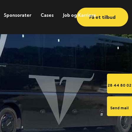
Sponsorater
Cases
Job og Karriere
Få et tilbud
28 44 80 02
Send mail