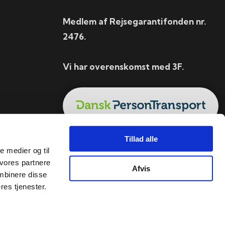
Medlem af Rejsegarantifonden nr.
2476.
Vi har overenskomst med 3F.
Tillad alle
le medier og til
 vores partnere
Afvis
mbinere disse
res tjenester.