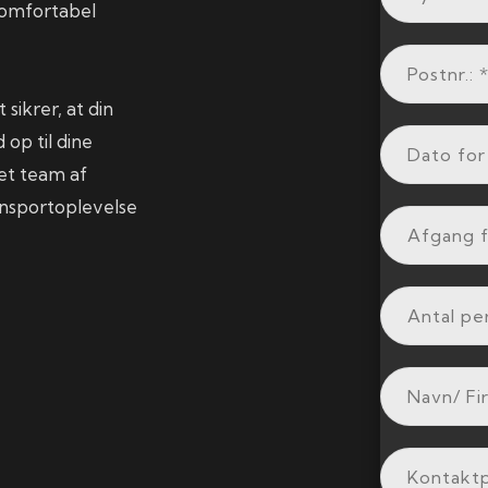
komfortabel
sikrer, at din
 op til dine
et team af
ansportoplevelse