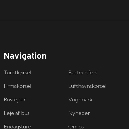
Navigation
Turistkørsel
Bustransfers
Firmakørsel
Lufthavnskørsel
Busrejser
Vognpark
Leje af bus
Nyheder
Endagsture
Om os