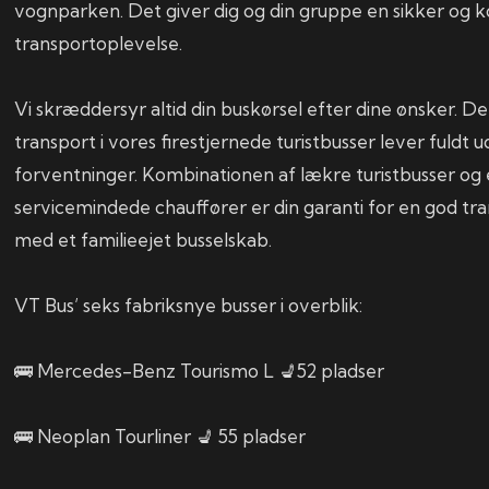
vognparken. Det giver dig og din gruppe en sikker og 
transportoplevelse.
Vi skræddersyr altid din buskørsel efter dine ønsker. Det 
transport i vores firestjernede turistbusser lever fuldt ud
forventninger. Kombinationen af lækre turistbusser og 
servicemindede chauffører er din garanti for en god tr
med et familieejet busselskab.
VT Bus’ seks fabriksnye busser i overblik:
🚌 Mercedes-Benz Tourismo L 💺52 pladser
🚌 Neoplan Tourliner 💺 55 pladser