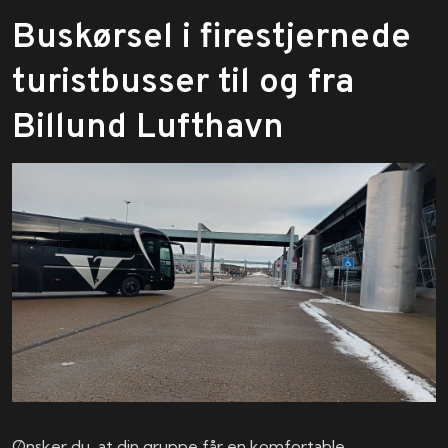
​Buskørsel i firestjernede
turistbusser til og fra
Billund Lufthavn
​Ønsker du, at din gruppe får en komfortable