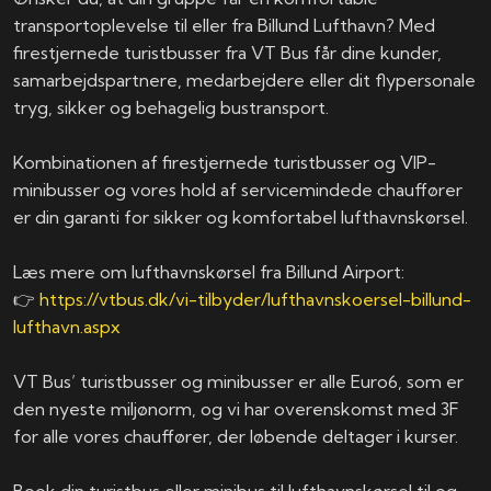
transportoplevelse til eller fra Billund Lufthavn? Med
firestjernede turistbusser fra VT Bus får dine kunder,
samarbejdspartnere, medarbejdere eller dit flypersonale
tryg, sikker og behagelig bustransport.
Kombinationen af firestjernede turistbusser og VIP-
minibusser og vores hold af servicemindede chauffører
er din garanti for sikker og komfortabel lufthavnskørsel.
Læs mere om lufthavnskørsel fra Billund Airport:
👉
https://vtbus.dk/vi-tilbyder/lufthavnskoersel-billund-
lufthavn.aspx
VT Bus’ turistbusser og minibusser er alle Euro6, som er
den nyeste miljønorm, og vi har overenskomst med 3F
for alle vores chauffører, der løbende deltager i kurser.
Book din turistbus eller minibus til lufthavnskørsel til og