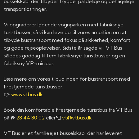
busselskab, der tilbyder trygge, pålidelige og behagelige
transportløsninger.
Vi opgraderer løbende vognparken med fabriksnye
turistbusser, så vi kan leve op til vores ambition om at
tilbyde bustransport med fokus på sikkerhed, komfort
og gode rejseoplevelser. Sidste år sagde vi i VT Bus
således goddag til fem fabriksnye turistbusser og en
fabriksny VIP-minibus.
Læs mere om vores tilbud inden for bustransport med
firestjernede turistbusser:
👉
www.vtbus.dk
Book din komfortable firestjernede turistbus fra VT Bus
på ☎️
28 44 80 02
eller📮
vt@vtbus.dk
VT Bus er et familieejet busselskab, der har leveret