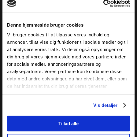
Få et tilbud
Denne hjemmeside bruger cookies
Vi bruger cookies til at tilpasse vores indhold og
Udfyld formularen herunder og vi vender tilbage med et
annoncer, til at vise dig funktioner til sociale medier og til
uforpligtende tilbud. * skal udfyldes. Du modtager en
at analysere vores trafik. Vi deler også oplysninger om
kvittering på mail, når din forespørgsel er sendt.
din brug af vores hjemmeside med vores partnere inden
for sociale medier, annonceringspartnere og
analysepartnere. Vores partnere kan kombinere disse
data med andre oplysninger, du har givet dem, eller som
de har indsamlet fra din brug af deres tjenester.
Vis detaljer
Tillad alle