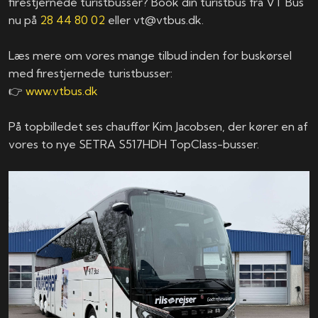
firestjernede turistbusser? Book din turistbus fra VT Bus
nu på
28 44 80 02
eller vt@vtbus.dk.
Læs mere om vores mange tilbud inden for buskørsel
med firestjernede turistbusser:
👉
www.vtbus.dk
På topbilledet ses chauffør Kim Jacobsen, der kører en af
vores to nye SETRA S517HDH TopClass-busser.