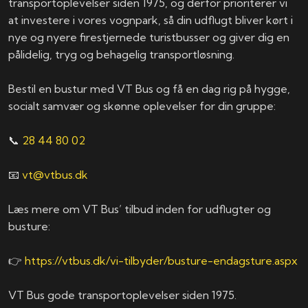
transportoplevelser siden 1975, og derfor prioriterer vi
at investere i vores vognpark, så din udflugt bliver kørt i
nye og nyere firestjernede turistbusser og giver dig en
pålidelig, tryg og behagelig transportløsning.
Bestil en bustur med VT Bus og få en dag rig på hygge,
socialt samvær og skønne oplevelser for din gruppe:
📞
28 44 80 02
📧
vt@vtbus.dk
Læs mere om VT Bus’ tilbud inden for udflugter og
busture:
👉
https://vtbus.dk/vi-tilbyder/busture-endagsture.aspx
​VT Bus gode transportoplevelser siden 1975.