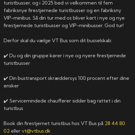
turistbusser, og i 2025 bød vi velkommen til fem
fabriksnye firestjernede turistbusser og en fabriksny
VIP-minibus. Så din tur med os bliver kørt i nye og nye
firestjernede turistbusser og VIP-minibusser. God tur!
Derfor skal du vælge VT Bus som dit busselskab:
✔️ Du og din gruppe kører i nye og nyere firestjernede
turistbusser
✔️ Din bustransport skræddersys 100 procent efter dine
ønsker
✔️ Servicemindede chauffører sidder bag rattet i din
turistbus
Book din firestjernet turistbus hos VT Bus på
28 44 80
02
eller
vt@vtbus.dk