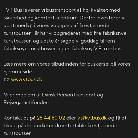
I VT Bus leverer vi bustransport af høj kvalitet med
sikkerhed og komfort i centrum. Derfor investerer vi
kontinuerligt i vores vognpark af firestjernede
turistbusser. I år har vi opgraderet med fire fabriksnye
turistbusser, og sidste år sagde vi goddag til fem
fabriksnye turistbusser og en fabriksny VIP-minibus.
Læs mere om vores tilbud inden for buskørsel på vores
hjemmeside:
👉
www.vtbus.dk
Vi er medlem af Dansk PersonTransport og
Rejsegarantifonden.
Kontakt os på
28 44 80 02
eller
vt@vtbus.dk
og få et
tilbud på din studietur i komfortable firestjernede
turistbusser.