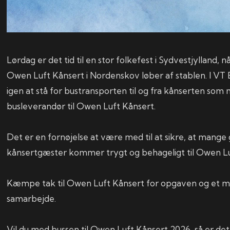
Lørdag er det tid til en stor folkefest i Sydvestjylland, 
Owen Luft Kånsert i Nordenskov løber af stablen. I VT Bu
igen at stå for bustransporten til og fra kånserten som
busleverandør til Owen Luft Kånsert.
Det er en fornøjelse at være med til at sikre, at mange
kånsertgæster kommer trygt og behageligt til Owen Lu
Kæmpe tak til Owen Luft Kånsert for opgaven og et m
samarbejde.
Vil du med bussen til Owen Luft Kånsert 2026, så er d