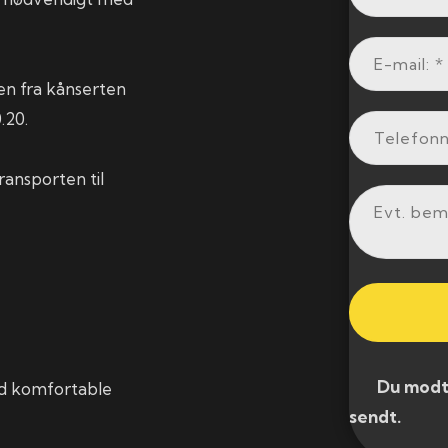
ren fra kånserten
.20.
ransporten til
​ Du modtag
ed komfortable
sendt.​