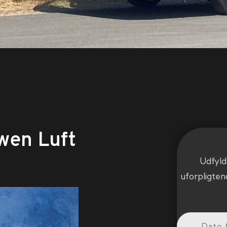
wen Luft
Udfyld
uforpligten