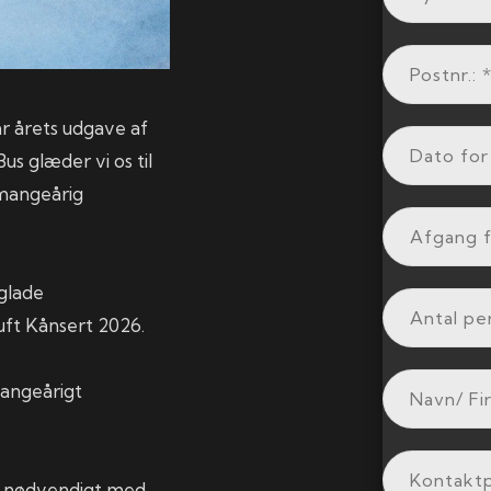
når årets udgave af
s glæder vi os til
 mangeårig
 glade
ft Kånsert 2026.
angeårigt
et nødvendigt med