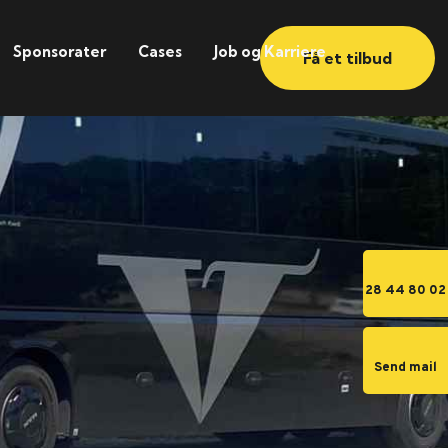
Sponsorater
Cases
Job og Karriere
Få et tilbud
28 44 80 02
Send mail