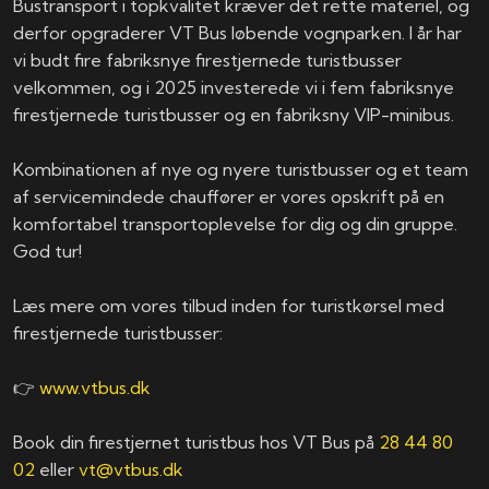
Bustransport i topkvalitet kræver det rette materiel, og
derfor opgraderer VT Bus løbende vognparken. I år har
vi budt fire fabriksnye firestjernede turistbusser
velkommen, og i 2025 investerede vi i fem fabriksnye
firestjernede turistbusser og en fabriksny VIP-minibus.
Kombinationen af nye og nyere turistbusser og et team
af servicemindede chauffører er vores opskrift på en
komfortabel transportoplevelse for dig og din gruppe.
God tur!
Læs mere om vores tilbud inden for turistkørsel med
firestjernede turistbusser:
👉
www.vtbus.dk
Book din firestjernet turistbus hos VT Bus på
28 44 80
02
eller
vt@vtbus.dk