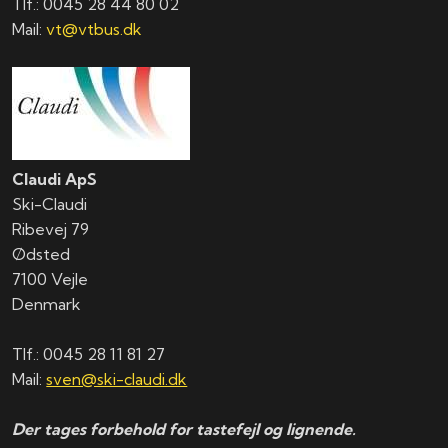
Tlf.: ​0045 28 44 80 02
Mail:
vt@vtbus.dk
Claudi ApS
Ski-Claudi
Ribevej 79
Ødsted
7100 Vejle
Denmark
Tlf.: 0045 28 11 81 27
Mail:
sven@ski-claudi.dk
Der tages forbehold for tastefejl og lignende.