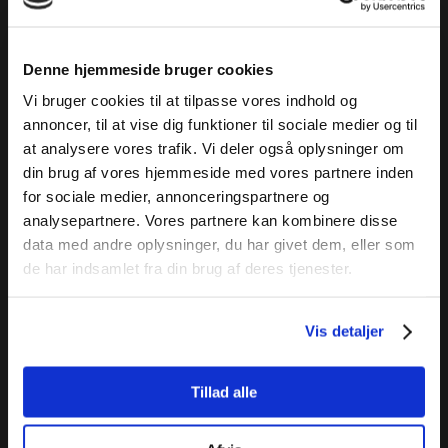
Gasteiner dalen og flere andre store destinationer i
Salzburgerland.
Denne hjemmeside bruger cookies
Turen arrangeres i fællesskab mellem VT Bus og Ski-
Vi bruger cookies til at tilpasse vores indhold og
Claudi / Claudi ApS.
annoncer, til at vise dig funktioner til sociale medier og til
at analysere vores trafik. Vi deler også oplysninger om
Tilmeldinger foregår ved at skrive til VT Bus på
din brug af vores hjemmeside med vores partnere inden
vt@vtbus.dk
eller telefonnr. 28 44 80 02. Er der
for sociale medier, annonceringspartnere og
spørgsmål til turen kan Sven Claudi også kontaktes på
analysepartnere. Vores partnere kan kombinere disse
sven@ski-claudi.dk
. Der skal oplyses navn, adresse og
data med andre oplysninger, du har givet dem, eller som
fødselsår på de personer der ønskes tilbud til.
de har indsamlet fra din brug af deres tjenester.
​For at en rejse er endelig booket, skal der indbetales et
Vis detaljer
depositum på kr. 1.500 pr. person direkte til VT Bus.
Reg.nummer: 7030 - Kontonummer: 0002091429
. ​
Tillad alle
​VT Bus er
medlem af Rejsegarantifonden med nr.
2476.