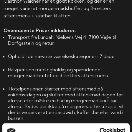
Gasthof Walcher har et godt køkken, og der er en
meget varieret morgenmadsbuffet og 3-retters
aftensmenu + salatbar til aften.​​​​
​Ovennævnte Priser inkluderer:
Transport fra Lundahl Nielsens Vej 4, 7100 Vejle til
Dorfgastein og retur.
Ophold i de nævnte værelseskategorier i 7 dage.
​Halvpension med righoldig og spændende
morgenmadsbuffet og 3-retters aftensmenu.
·​Hotelpensionen starter med aftensmad på
ankomstdagen og slutter med aftensmad dagen før
afrejse eller måske en hurtig morgenmad kort før
afrejse. Bydes der ikke på morgenmad før afrejse, vil
der blive serveret en sandwich, kaffe, the eller vand i
bussen.
​Liftkort 6 dage til Ski Amadé, som gælder til hele