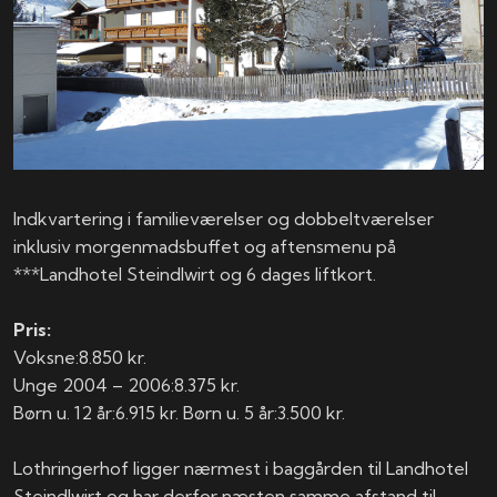
Indkvartering i familieværelser og dobbeltværelser
inklusiv morgenmadsbuffet og aftensmenu på
***Landhotel Steindlwirt og 6 dages liftkort.
Pris:
Voksne:​​8.850 kr.
Unge 2004 – 2006:​​8.375 kr.
Børn u. 12 år:​​​6.915 kr. Børn u. 5 år:​​3.500 kr.​
Lothringerhof ligger nærmest i baggården til Landhotel
Steindlwirt og har derfor næsten samme afstand til