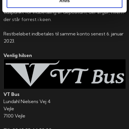
Afvis
Bliver der for meget rift om pladserne er det dato- og
tidspunkt for indbetaling af depositum, der afgør, hvem
der står forrest i køen.
Restbeløbet indbetales til samme konto senest 6. januar
2023.
Venlig hilsen
VT Bus
Lundahl Nielsens Vej 4
Vejle
7100 Vejle