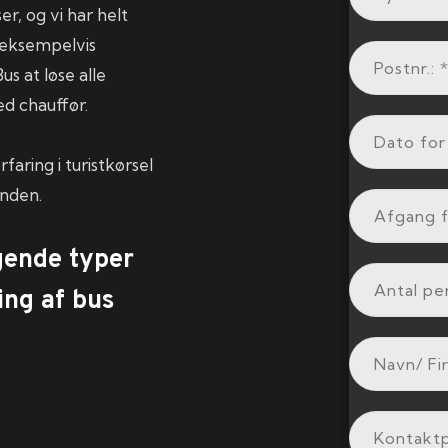
er, og vi har helt
a eksempelvis
s at løse alle
ed chauffør.
faring i turistkørsel
onden.
lgende typer
ing af bus