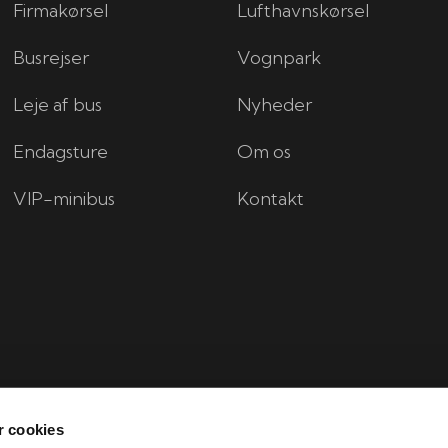
Firmakørsel
Lufthavnskørsel
Busrejser
Vognpark
Leje af bus
Nyheder
Endagsture
Om os
VIP-minibus
Kontakt
 cookies