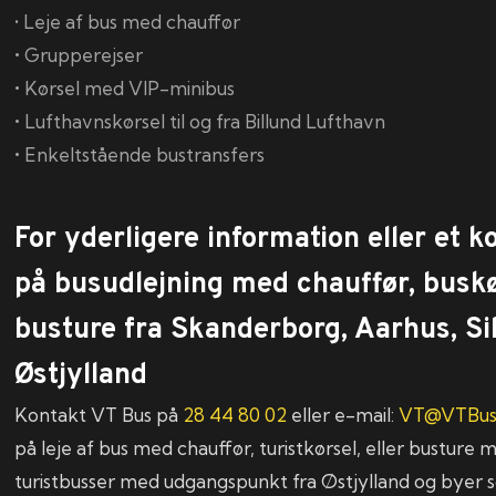
• Leje af bus med chauffør
•
Grupperejser
•
Kørsel med VIP-minibus
•
Lufthavnskørsel til og fra Billund Lufthavn
•
Enkeltstående bustransfers
For yderligere information eller et k
på busudlejning med chauffør, buskø
busture fra Skanderborg, Aarhus, Si
Østjylland
Kontakt VT Bus på
28 44 80 02
eller e-mail:
VT@VTBus
på leje af bus med chauffør, turistkørsel, eller bustur
turistbusser med udgangspunkt fra Østjylland og byer 