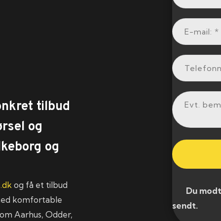
onkret tilbud
rsel og
lkeborg og
.dk
og få et tilbud
​ Du modtag
e med komfortable
sendt.​
som Aarhus, Odder,