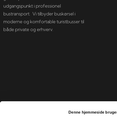
udgangspunkt i professionel
bustransport. Vi tilbyder buskørsel i
moderne og komfortable turistbusser til
både private og erhverv.
Denne hjemmeside bruger