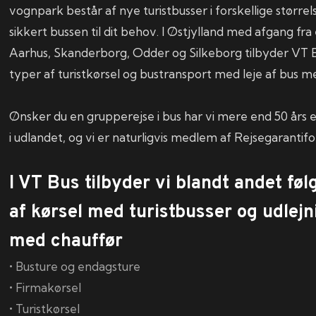
vognpark består af nye turistbusser i forskellige størrels
sikkert bussen til dit behov. I Østjylland med afgang fr
Aarhus, Skanderborg, Odder og Silkeborg tilbyder VT Bu
typer af turistkørsel og bustransport med leje af bus m
Ønsker du en grupperejse i bus har vi mere end 50 års er
i udlandet, og vi er naturligvis medlem af Rejsegarantif
I VT Bus tilbyder vi blandt andet fø
af kørsel med turistbusser
og udlejn
med chauffør
•
Busture og endagsture
•
Firmakørsel
•
Turistkørsel