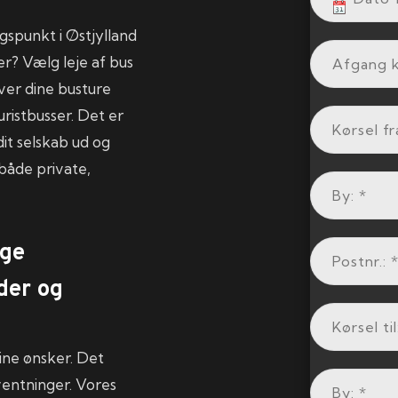
gspunkt i Østjylland
r? Vælg leje af bus
ver dine busture
uristbusser. Det er
dit selskab ud og
r både private,
ige
der og
dine ønsker. Det
rventninger. Vores