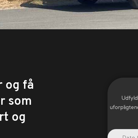
 og få
er som
Udfyld
uforpligten
rt og