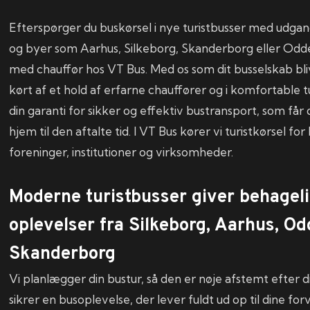
Efterspørger du buskørsel i nye turistbusser med udgan
og byer som Aarhus, Silkeborg, Skanderborg eller Odde
med chauffør hos VT Bus. Med os som dit busselskab bli
kørt af et hold af erfarne chauffører og i komfortable t
din garanti for sikker og effektiv bustransport, som får 
hjem til den aftalte tid. I VT Bus kører vi turistkørsel fo
foreninger, institutioner og virksomheder.
​Moderne turistbusser giver behagel
oplevelser fra Silkeborg, Aarhus, Od
Skanderborg
Vi planlægger din bustur, så den er nøje afstemt efter 
sikrer en busoplevelse, der lever fuldt ud op til dine fo