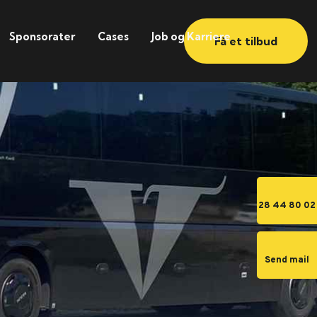
Sponsorater
Cases
Job og Karriere
Få et tilbud
28 44 80 02
Send mail