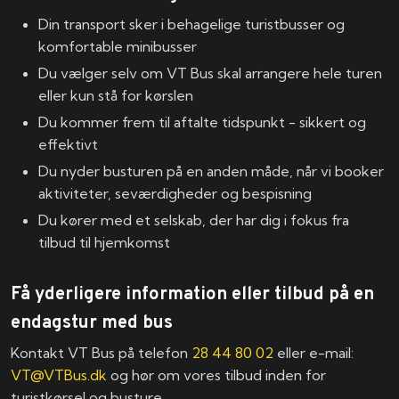
Din transport sker i behagelige turistbusser og
komfortable minibusser
Du vælger selv om VT Bus skal arrangere hele turen
eller kun stå for kørslen
Du kommer frem til aftalte tidspunkt - sikkert og
effektivt
Du nyder busturen på en anden måde, når vi booker
aktiviteter, seværdigheder og bespisning
Du kører med et selskab, der har dig i fokus fra
tilbud til hjemkomst
Få yderligere information eller tilbud på en
endagstur med bus
Kontakt VT Bus på telefon
28 44 80 02
eller e-mail:
VT@VTBus.dk
og hør om vores tilbud inden for
turistkørsel og busture.