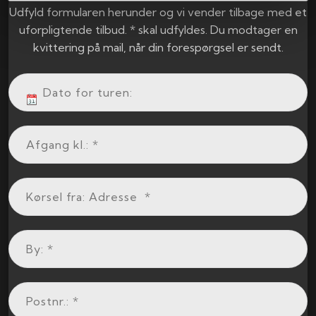
Udfyld formularen herunder og vi vender tilbage med et
uforpligtende tilbud. * skal udfyldes. Du modtager en
kvittering på mail, når din forespørgsel er sendt.