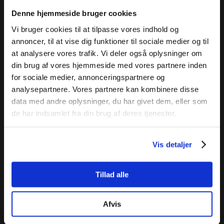
Kontakt VT Bus på telefon
28 44 80 02
eller e-mail:
Denne hjemmeside bruger cookies
VT@VTBus.dk
og hør om vores tilbud inden for
Vi bruger cookies til at tilpasse vores indhold og
turistkørsel i behagelige turistbusser i Jylland, Danmark
annoncer, til at vise dig funktioner til sociale medier og til
og Europa.
at analysere vores trafik. Vi deler også oplysninger om
din brug af vores hjemmeside med vores partnere inden
​VT Bus er et familieejet busselskab, der har levet af at
for sociale medier, annonceringspartnere og
levere gode transportoplevelser siden 1975.
analysepartnere. Vores partnere kan kombinere disse
data med andre oplysninger, du har givet dem, eller som
* https://www.danskpersontransport.dk/nyheder/flyer-
de har indsamlet fra din brug af deres tjenester.
turistbussen-den-groenne-maade-at-rejse-paa/
Nyhed fra Dansk PersonTransport offentliggjort 20. juni
Vis detaljer
2020.
Tillad alle
Afvis
Få et tilbud