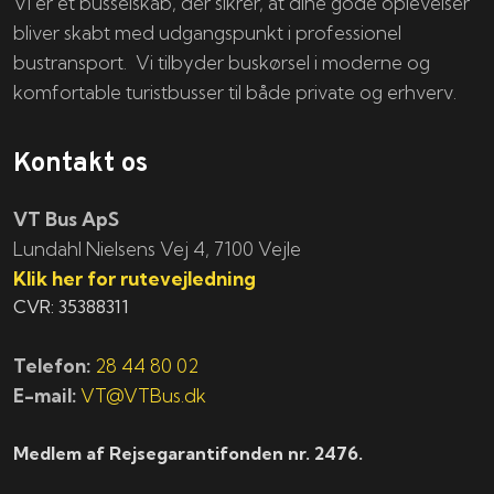
Vi er et busselskab, der sikrer, at dine gode oplevelser
bliver skabt med udgangspunkt i professionel
bustransport. Vi tilbyder buskørsel i moderne og
komfortable turistbusser til både private og erhverv.
Kontakt os
VT Bus ApS
​​​Lundahl Nielsens Vej 4, 7100 Vejle
Klik her for rutevejledning
CVR: 35388311
Telefon:
28 44 80 02
E-mail:
VT@VTBus.dk
Medlem af Rejsegarantifonden nr. 2476.