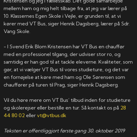
Kristensen og jeg i fællesskab. Det gode samarbejde
mellem ham og mig helt tilbage fra, at jeg var lærer på
10. Klassernes Egen Skole i Vejle, er grunden til, at vi
kører med VT Bus, siger Henrik Dagsberg, lærer på Sdr.
Vang Skole.
​- I Svend Erik Blom Kristensen har VT Bus en chauffør
med en professionel tilgang, der udviser stor ro, og
samtidig er han god til at tackle eleverne. Kvaliteter, som
gør, at vi vælger VT Bus til vores studieture, og det var
en fornøjelse at køre med ham og Ole Sørensen som
chauffører på turen til Prag, siger Henrik Dagsberg.
Vil du høre mere om VT Bus’ tilbud inden for studieture
og skolerejser eller bestille en tur. Så kontakt os på
28
44 80 02
eller
vt@vtbus.dk
Teksten er offentliggjort første gang 30. oktober 2019​