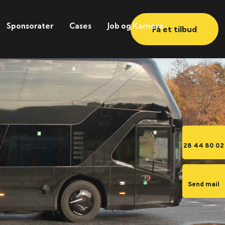
Sponsorater
Cases
Job og Karriere
Få et tilbud
28 44 80 02
Send mail