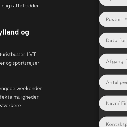
 bag rattet sidder
ylland og
uristbusser. I VT
ser og sportsrejser
orlængede weekender
erfekte muligheder
 stærkere