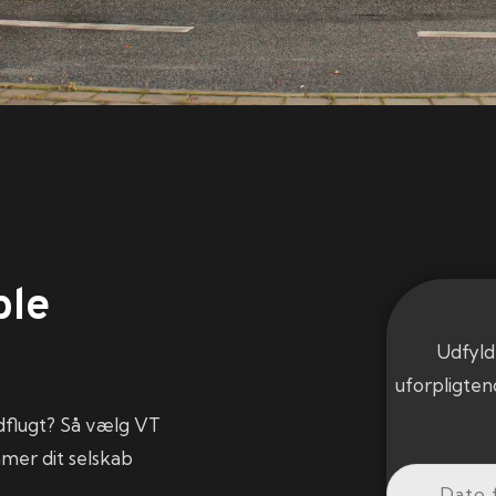
ble
Udfyld
uforpligten
 udflugt? Så vælg VT
mmer dit selskab