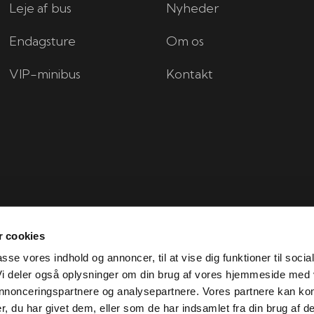
Leje af bus
Nyheder
Endagsture
Om os
VIP-minibus
Kontakt
 cookies
passe vores indhold og annoncer, til at vise dig funktioner til socia
 Vi deler også oplysninger om din brug af vores hjemmeside med
 annonceringspartnere og analysepartnere. Vores partnere kan ko
Created and hosted by Group Online
, du har givet dem, eller som de har indsamlet fra din brug af de