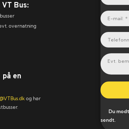
a VT Bus:
tbusser
 evt. overnatning
d på en
@VTBus.dk
og hør
stbusser.
​ Du modtag
sendt.​