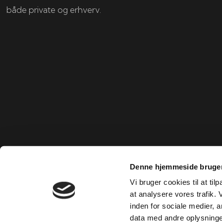
både private og erhverv.
Denne hjemmeside bruger
Vi bruger cookies til at til
at analysere vores trafik.
inden for sociale medier,
data med andre oplysninger