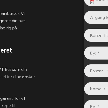
minibusser. Vi
gerne din turs
dag rig på
eret
 VT Bus som din
n efter dine ønsker
garanti for et
rejse til