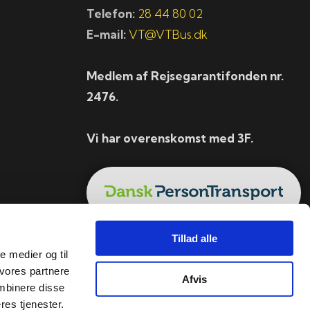
Telefon:
28 44 80 02
E-mail:
VT@VTBus.dk
Medlem af Rejsegarantifonden nr.
2476.
Vi har overenskomst med 3F.
Tillad alle
le medier og til
 vores partnere
Afvis
mbinere disse
res tjenester.