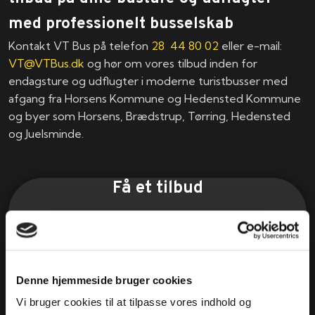
med professionelt busselskab
Kontakt VT Bus på telefon
28 44 80 02
eller e-mail:
VT@VTBus.dk
og hør om vores tilbud inden for
endagsture og udflugter i moderne turistbusser med
afgang fra Horsens Kommune og Hedensted Kommune
og byer som Horsens, Brædstrup, Tørring, Hedensted
og Juelsminde.​
Få et tilbud
Udfyld formularen herunder og vi vender tilbage med et
uforpligtende tilbud. * skal udfyldes. Du modtager en
kvittering på mail, når din forespørgsel er sendt.
Denne hjemmeside bruger cookies
Vi bruger cookies til at tilpasse vores indhold og