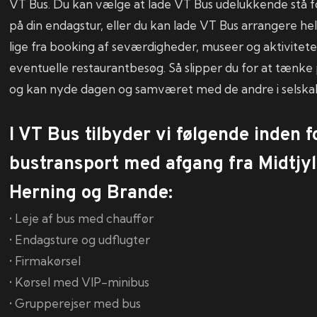
VT Bus. Du kan vælge at lade VT Bus udelukkende stå 
på din endagstur, eller du kan lade VT Bus arrangere hel
lige fra booking af seværdigheder, museer og aktiviteter
eventuelle restaurantbesøg. Så slipper du for at tænke 
og kan nyde dagen og samværet med de andre i selskab
I VT Bus tilbyder vi følgende inden f
bustransport med afgang fra Midtjyll
Herning og Brande:
• Leje af bus med chauffør
• Endagsture og udflugter
• Firmakørsel
• Kørsel med VIP-minibus
• Grupperejser med bus