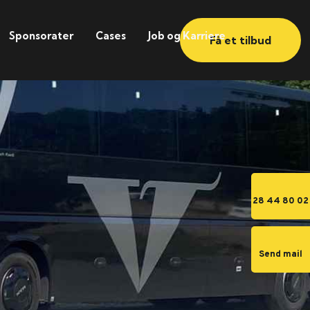
Sponsorater
Cases
Job og Karriere
Få et tilbud
28 44 80 02
Send mail