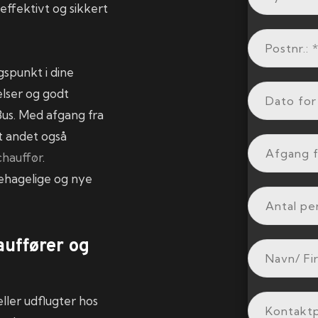
effektivt og sikkert
gspunkt i dine
elser og godt
Bus. Med afgang fra
dt andet også
chauffør
.
behagelige og nye
auffører og
eller udflugter hos