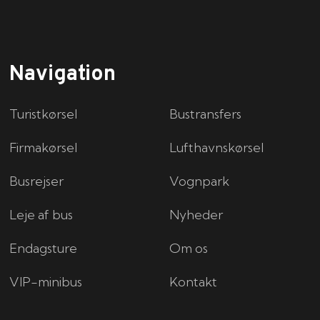
Navigation
Turistkørsel
Bustransfers
Firmakørsel
Lufthavnskørsel
Busrejser
Vognpark
Leje af bus
Nyheder
Endagsture
Om os
VIP-minibus
Kontakt