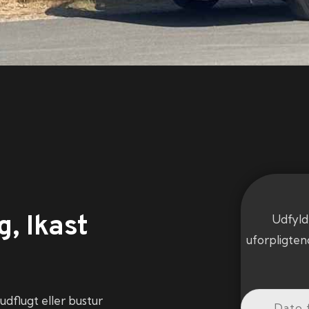
g, Ikast
Udfyld
uforpligten
udflugt eller bustur