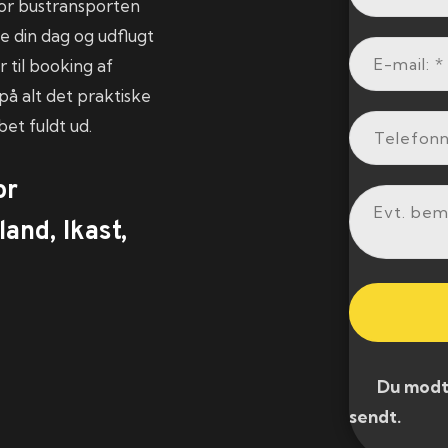
for bustransporten
e din dag og udflugt
 til booking af
på alt det praktiske
et fuldt ud.
or
and, Ikast,
​ Du modtag
sendt.​