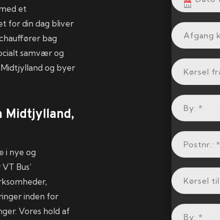
 med et
 for din dag bliver
 chauffører bag
ocialt samvær og
a Midtjylland og byer
 Midtjylland,
e i nye og
r VT Bus’
virksomheder,
ringer inden for
inger. Vores hold af