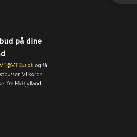
lbud på dine
nd
VT@VTBus.dk
og få
stbusser. VI kører
el fra Midtjylland