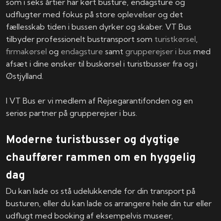
som i seks årtier har kørt busture, endagsture og
udflugter med fokus på store oplevelser og det
fællesskab tiden i bussen dyrker og skaber. VT Bus
tilbyder professionelt bustransport som
turistkørsel
,
firmakørsel
og
endagsture
samt
grupperejser i bus
med
afsæt i dine ønsker til buskørsel i turistbusser fra og i
Østjylland.
I VT Bus er vi medlem af Rejsegarantifonden og en
seriøs partner på grupperejser i bus.
Moderne turistbusser og dygtige
chauffører rammen om en hyggelig
dag
Du kan lade os stå udelukkende for din transport på
busturen, eller du kan lade os arrangere hele din tur eller
udflugt med booking af eksempelvis museer,