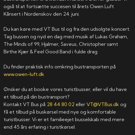
også til at fortsætte succesen til årets Owen Luft
Kånsert i Nordenskov den 24. juni.
Du kan køre med VT Bus til og fra den udsolgte koncert.
Tag bussen og nyd en dag med musik af Lukas Graham,
The Minds of 99, Hjalmer, Saveus, Christopher samt
Birthe Kjær & Feel Good Band i fulde drag.
Du finder praktisk info omkring bustransporten på
www.owen-luft.dk
Ønsker du at booke vores turistbusser, eller vil du have
et tilbud på din bustransport?
Kontakt VT Bus på
28 44 80 02
eller
VT@VTBus.dk
og
få et tilbud på buskørsel med nye og komfortable
turistbusser. Vi er et familieejet busselskab med mere
end 45 års erfaring i turistkørsel.