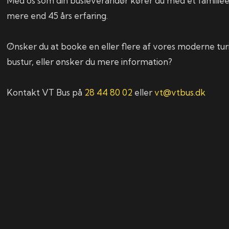
Med os som din busleverandør kører du med et familie
mere end 45 års erfaring.
Ønsker du at booke en eller flere af vores moderne turis
bustur, eller ønsker du mere information?
Kontakt VT Bus på
28 44 80 02
eller
vt@vtbus.dk