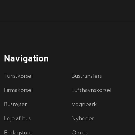
Navigation
Turistkørsel
Bustransfers
Firmakørsel
Lufthavnskørsel
Busrejser
Vognpark
Leje af bus
Nyheder
Endagsture
Om os