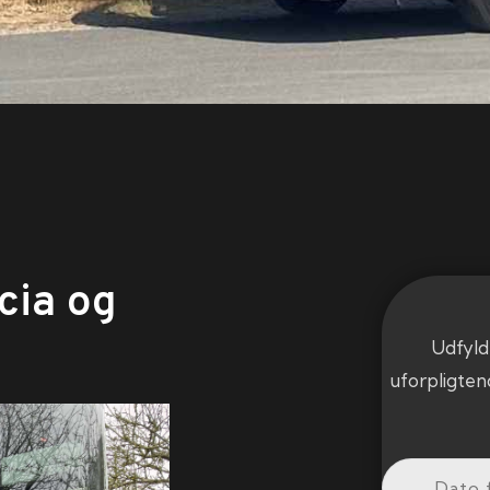
cia og
Udfyld
uforpligten