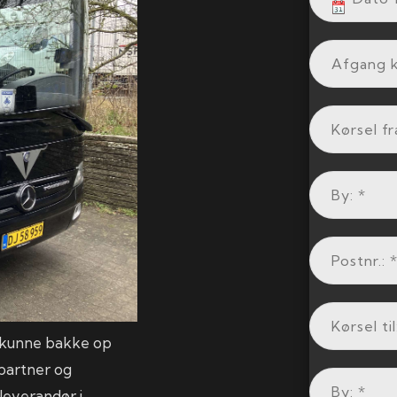
t kunne bakke op
partner og
leverandør i