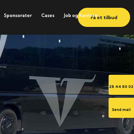
Sponsorater
Cases
Job og Karriere
Få et tilbud
28 44 80 02
Send mail