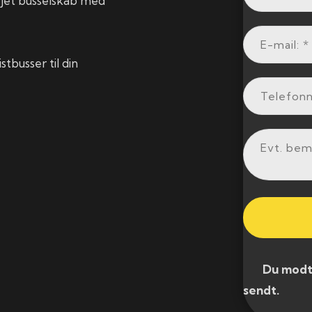
ejet busselskab med
tbusser til din
​ Du modtag
sendt.​