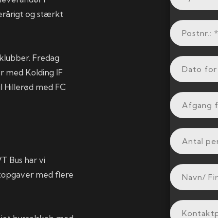
lerårigt og stærkt
 klubber. Fredag
er med Kolding IF
til Hillerød med FC
VT Bus har vi
portopgaver med flere