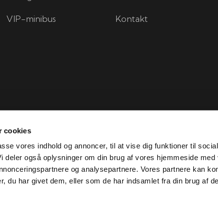
VIP-minibus
Kontakt
 cookies
passe vores indhold og annoncer, til at vise dig funktioner til socia
 Vi deler også oplysninger om din brug af vores hjemmeside med
 annonceringspartnere og analysepartnere. Vores partnere kan ko
Created and hosted by Group Online
, du har givet dem, eller som de har indsamlet fra din brug af de