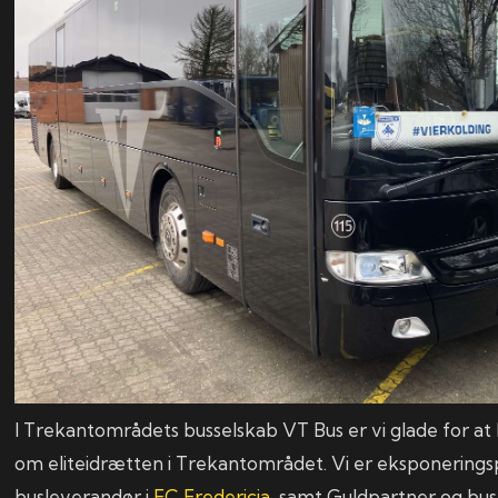
I Trekantområdets busselskab VT Bus er vi glade for a
om eliteidrætten i Trekantområdet. Vi er eksponerings
busleverandør i
FC Fredericia
, samt Guldpartner og bus