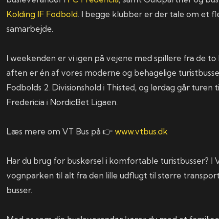
Kolding IF Fodbold
. I begge klubber er der tale om et f
samarbejde.
I weekenden er vi igen på vejene med spillere fra de to
aften er én af vores moderne og behagelige turistbuss
Fodbolds 2. Divisionshold i Thisted, og lørdag går turen 
Fredericia i NordicBet Ligaen.
Læs mere om VT Bus på 👉
www.vtbus.dk
Har du brug for buskørsel i komfortable turistbusser? I 
vognparken til alt fra den lille udflugt til større trans
busser.