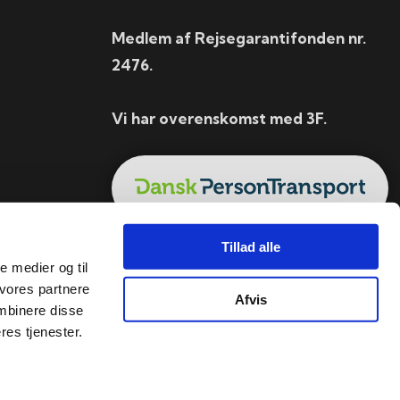
Medlem af Rejsegarantifonden nr.
2476.
Vi har overenskomst med 3F.
Tillad alle
le medier og til
 vores partnere
Afvis
mbinere disse
res tjenester.