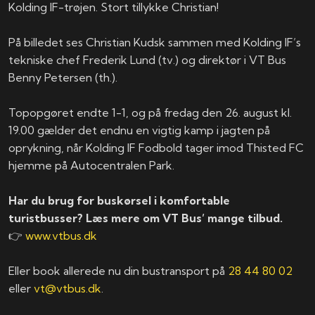
Kolding IF-trøjen. Stort tillykke Christian!
På billedet ses Christian Kudsk sammen med Kolding IF’s
tekniske chef Frederik Lund (tv.) og direktør i VT Bus
Benny Petersen (th.).
Topopgøret endte 1-1, og på fredag den 26. august kl.
19.00 gælder det endnu en vigtig kamp i jagten på
oprykning, når Kolding IF Fodbold tager imod Thisted FC
hjemme på Autocentralen Park.
Har du brug for buskørsel i komfortable
turistbusser? Læs mere om VT Bus’ mange tilbud.
👉
www.vtbus.dk
Eller book allerede nu din bustransport på
28 44 80 02
eller
vt@vtbus.dk
.