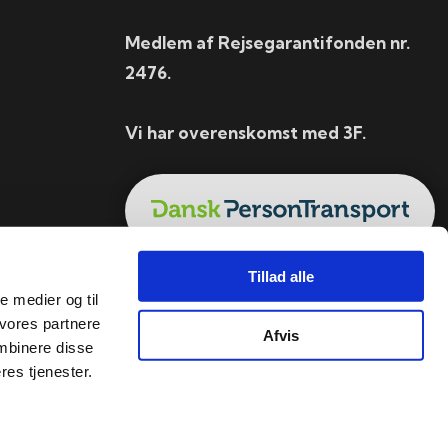
Medlem af Rejsegarantifonden nr.
2476.
Vi har overenskomst med 3F.
Tillad alle
le medier og til
 vores partnere
Afvis
mbinere disse
res tjenester.