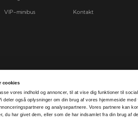
VIP-minibus
Kontakt
 cookies
passe vores indhold og annoncer, til at vise dig funktioner til socia
 Vi deler også oplysninger om din brug af vores hjemmeside med
 annonceringspartnere og analysepartnere. Vores partnere kan ko
Created and hosted by Group Online
, du har givet dem, eller som de har indsamlet fra din brug af de