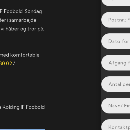
 IF Fodbold. Søndag
 der i samarbejde
vi håber og tror på,
l med komfortable
80 02
/
ra Kolding IF Fodbold