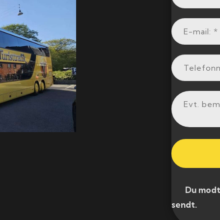
​ Du modtag
sendt.​