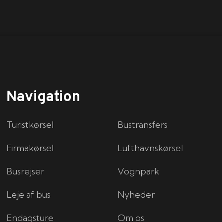
Navigation
Turistkørsel
Bustransfers
Firmakørsel
Lufthavnskørsel
Busrejser
Vognpark
Leje af bus
Nyheder
Endagsture
Om os