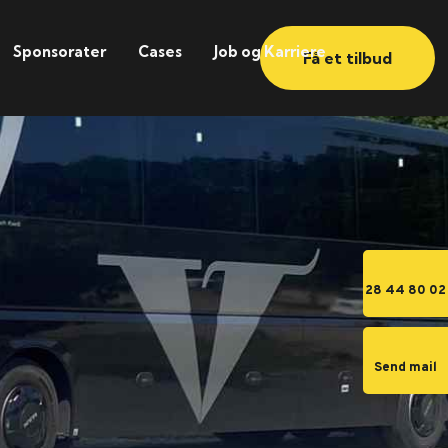
Sponsorater
Cases
Job og Karriere
Få et tilbud
28 44 80 02
Send mail