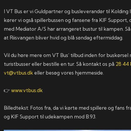
I VT Bus er vi Guldpartner og busleverandør til Kolding
kører vi også spillerbussen og fansene fra KIF Support,
med Mediator A/S har arrangeret bustur til kampen. Så 
at Riisvangen bliver hvid og blå søndag eftermiddag.
Vil du høre mere om VT Bus’ tilbud inden for buskørse
turistbusser eller bestille en tur. Så kontakt os på
28 44 
vt@vtbus.dk
eller besøg vores hjemmeside.
👉
www.vtbus.dk
Billedtekst: Fotos fra, da vi kørte med spillere og fans f
og KIF Support til udekampen mod B.93.