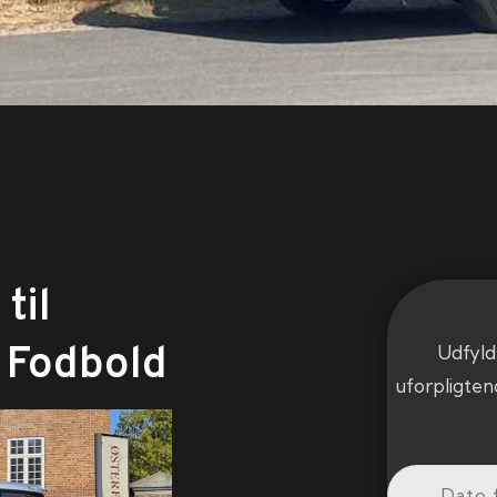
til
 Fodbold
Udfyld
uforpligten