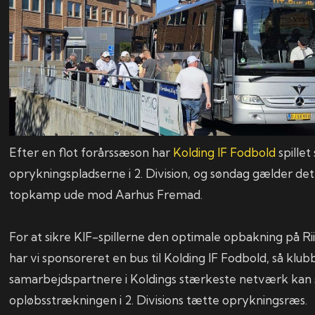
Efter en flot forårssæson har
Kolding IF Fodbold
spillet
oprykningspladserne i 2. Division, og søndag gælder det
topkamp ude mod Aarhus Fremad.
For at sikre KIF-spillerne den optimale opbakning på R
har vi sponsoreret en bus til Kolding IF Fodbold, så klu
samarbejdspartnere i Koldings stærkeste netværk kan 
opløbsstrækningen i 2. Divisions tætte oprykningsræs.