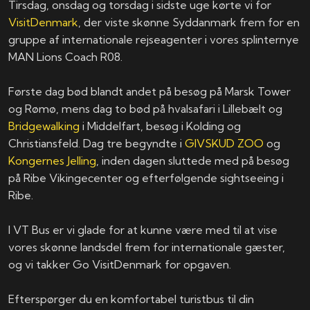
Tirsdag, onsdag og torsdag i sidste uge kørte vi for
VisitDenmark
, der viste skønne Syddanmark frem for en
gruppe af internationale rejseagenter i vores splinternye
MAN Lions Coach R08.
Første dag bød blandt andet på besøg på Marsk Tower
og Rømø, mens dag to bød på hvalsafari i Lillebælt og
Bridgewalking
i Middelfart, besøg i Kolding og
Christiansfeld. Dag tre begyndte i
GIVSKUD ZOO
og
Kongernes Jelling
, inden dagen sluttede med på besøg
på Ribe Vikingecenter og efterfølgende sightseeing i
Ribe.
I VT Bus er vi glade for at kunne være med til at vise
vores skønne landsdel frem for internationale gæster,
og vi takker Go VisitDenmark for opgaven.
Efterspørger du en komfortabel turistbus til din