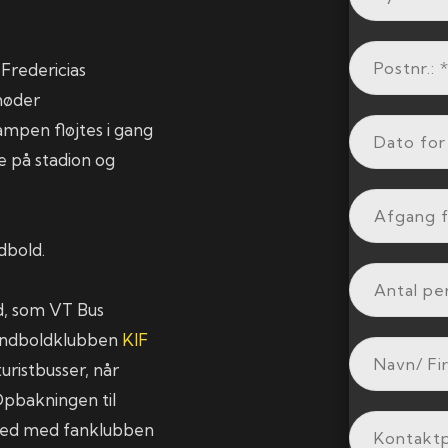
 Fredericias
møder
mpen fløjtes i gang
me på stadion og
dbold.
d, som VT Bus
håndboldklubben
KIF
uristbusser, når
pbakningen til
fsted med fanklubben