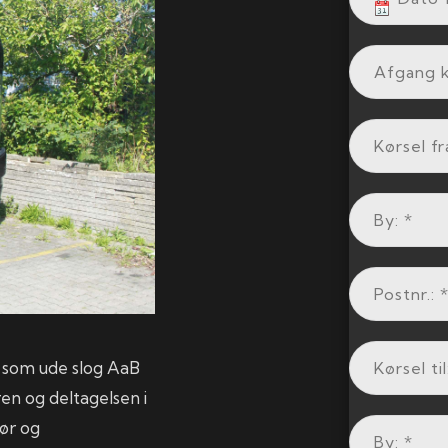
a, som ude slog AaB
ren og deltagelsen i
dør og