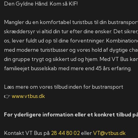
Den Gyldne Hånd. Kom så KIF!
Mangler du en komfortabel turistbus til din bustranspor
skræddersyr vi altid din tur efter dine ønsker. Det sikrer
os, lever fuldt ud op til dine forventninger. Kombinati
med moderne turistbusser og vores hold af dygtige chau
din gruppe trygt og sikkert ud og hjem. Med VT Bus kø
familieejet busselskab med mere end 45 års erfaring.
Læs mere om vores tilbud inden for bustransport
👉
www.vtbus.dk
For yderligere information eller et konkret tilbud på
Kontakt VT Bus på
28 44 80 02
eller
VT@vtbus.dk