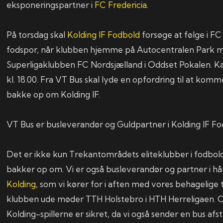
eksponeringspartner i
FC Fredericia
.
På torsdag skal
Kolding IF Fodbold
forsøge at følge i FC
fodspor, når klubben hjemme på Autocentralen Park 
Superligaklubben FC Nordsjælland i Oddset Pokalen. Ka
kl. 18.00. Fra VT Bus skal lyde en opfordring til at kom
bakke op om Kolding IF.
VT Bus er busleverandør og Guldpartner i Kolding IF Fo
Det er ikke kun Trekantområdets eliteklubber i fodbol
bakker op om. Vi er også busleverandør og partner i 
Kolding
, som vi kører for i aften med vores behagelige t
klubben ude møder TTH Holstebro i HTH Herreligaen. O
Kolding-spillerne er sikret, da vi også sender en bus a