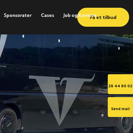
Sponsorater
Cases
Job og Karriere
Få et tilbud
28 44 80 02
Send mail