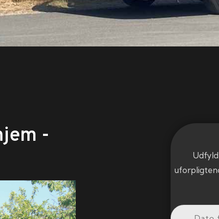
hjem -
Udfyld
uforpligten