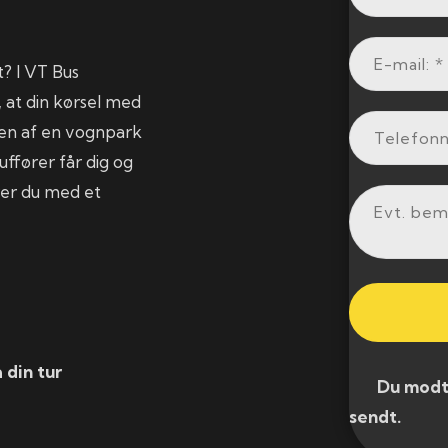
t? I VT Bus
, at din kørsel med
onen af en vognpark
ffører får dig og
rer du med et
 din tur
​ Du modtag
sendt.​