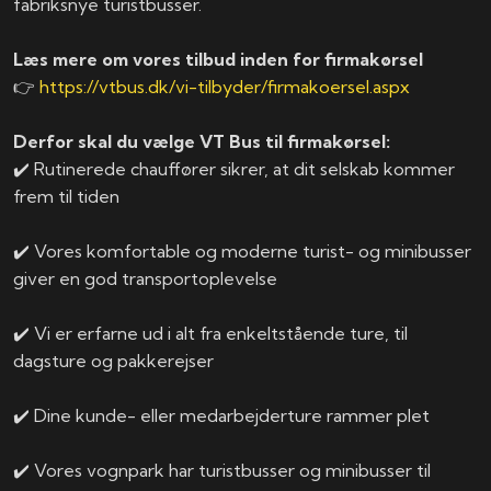
fabriksnye turistbusser.
Læs mere om vores tilbud inden for firmakørsel
👉
https://vtbus.dk/vi-tilbyder/firmakoersel.aspx
Derfor skal du vælge VT Bus til firmakørsel:
✔️ Rutinerede chauffører sikrer, at dit selskab kommer
frem til tiden
✔️ Vores komfortable og moderne turist- og minibusser
giver en god transportoplevelse
✔️ Vi er erfarne ud i alt fra enkeltstående ture, til
dagsture og pakkerejser
✔️ Dine kunde- eller medarbejderture rammer plet
✔️ Vores vognpark har turistbusser og minibusser til