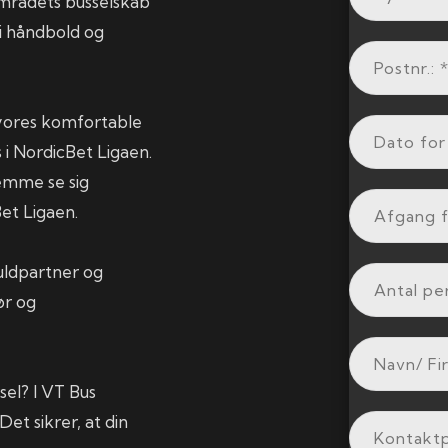
mrådets busselskab
i håndbold og
vores komfortable
i NordicBet Ligaen.
emme se sig
et Ligaen.
Guldpartner og
ør og
sel? I VT Bus
Det sikrer, at din