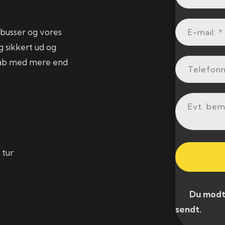
busser og vores
g sikkert ud og
skab med mere end
 tur
​ Du modtag
sendt.​