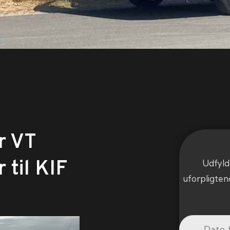
r VT
 til KIF
Udfyld
uforpligten