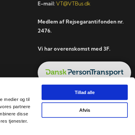
E-mail:
VT@VTBus.dk
Medlem af Rejsegarantifonden nr.
2476.
Vi har overenskomst med 3F.
Tillad alle
le medier og til
 vores partnere
Afvis
mbinere disse
res tjenester.