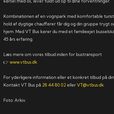
kørsel med os, lever fuldt ud op til dine forventninger.
Kombinationen af en vognpark med komfortable turist
hold af dygtige chauffører får dig og din gruppe trygt o
hjem. Med VT Bus kører du med et familieejet bussel
45 års erfaring.
Læs mere om vores tilbud inden for bustransport
👉
www.vtbus.dk
For yderligere information eller et konkret tilbud på din
Kontakt VT Bus på
28 44 80 02
eller
VT@vtbus.dk
Foto: Arkiv.