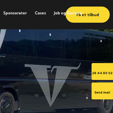
Sponsorater
Cases
Job og Karriere
Få et tilbud
28 44 80 02
Send mail