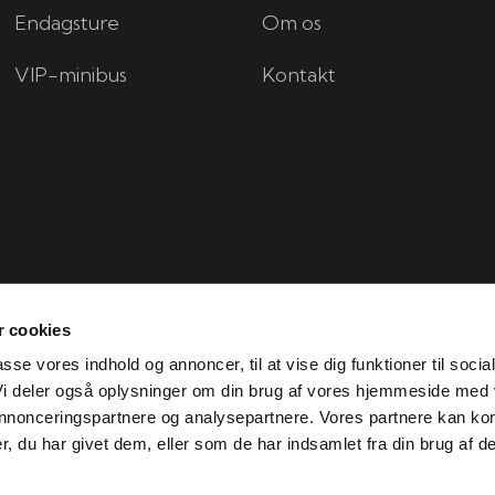
Endagsture
Om os
VIP-minibus
Kontakt
 cookies
passe vores indhold og annoncer, til at vise dig funktioner til socia
 Vi deler også oplysninger om din brug af vores hjemmeside med
 annonceringspartnere og analysepartnere. Vores partnere kan ko
Created and hosted by Group Online
, du har givet dem, eller som de har indsamlet fra din brug af de