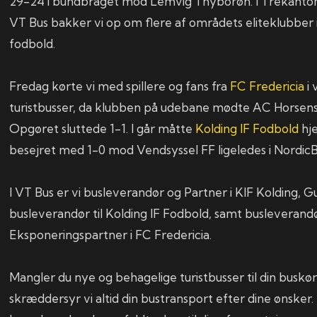
29-24 i bundbraget mod Lemvig Thyborøn. I Trekanto
VT Bus bakker vi op om flere af områdets eliteklubber 
fodbold.
Fredag kørte vi med spillere og fans fra
FC Fredericia
i 
turistbusser, da klubben på udebane mødte AC Horsens 
Opgøret sluttede 1-1. I går måtte
Kolding IF Fodbold
hj
besejret med 1-0 mod Vendsyssel FF ligeledes i NordicB
I VT Bus er vi busleverandør og Partner i KIF Kolding, 
busleverandør til Kolding IF Fodbold, samt busleverand
Eksponeringspartner i FC Fredericia.
Mangler du nye og behagelige turistbusser til din buskør
skræddersyr vi altid din bustransport efter dine ønsker. 