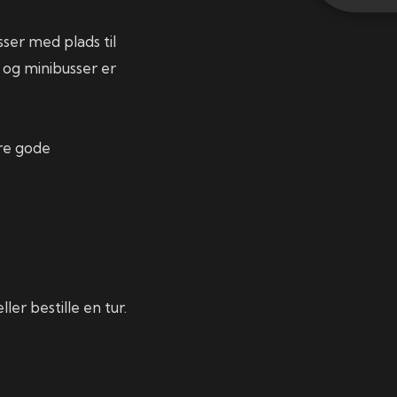
ser med plads til
r og minibusser er
ere gode
ler bestille en tur.