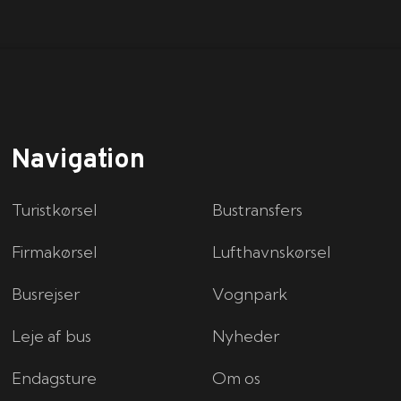
Navigation
Turistkørsel
Bustransfers
Firmakørsel
Lufthavnskørsel
Busrejser
Vognpark
Leje af bus
Nyheder
Endagsture
Om os