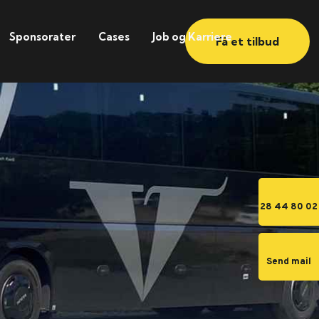
Sponsorater
Cases
Job og Karriere
Få et tilbud
28 44 80 02
Send mail