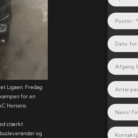
et Ligaen. Fredag
i kampen for en
 AC Horsens.
med stærkt
 busleverandør og