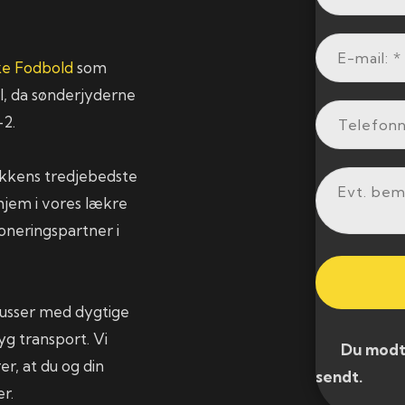
ke Fodbold
som
l, da sønderjyderne
-2.
rækkens tredjebedste
hjem i vores lækre
oneringspartner i
tbusser med dygtige
yg transport. Vi
​ Du modtag
er, at du og din
sendt.​
r.