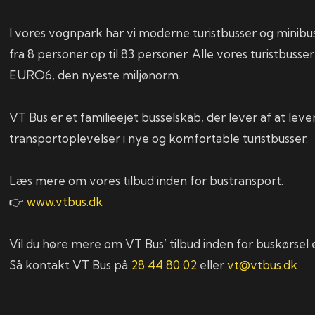
I vores vognpark har vi moderne turistbusser og minibus
fra 8 personer op til 83 personer. Alle vores turistbusse
EURO6, den nyeste miljønorm.
VT Bus er et familieejet busselskab, der lever af at lev
transportoplevelser i nye og komfortable turistbusser.
Læs mere om vores tilbud inden for bustransport.
👉
www.vtbus.dk
Vil du høre mere om VT Bus’ tilbud inden for buskørsel el
Så kontakt VT Bus på
28 44 80 02
eller
vt@vtbus.dk