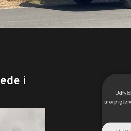
ede i
Udfyld
uforpligten