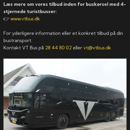
Læs mere om vores tilbud inden for buskørsel med 4-
stjernede turistbusser:
👉
www.vtbus.dk
For yderligere information eller et konkret tilbud på din
bustransport
Kontakt VT Bus på
28 44 80 02
eller
vt@vtbus.dk