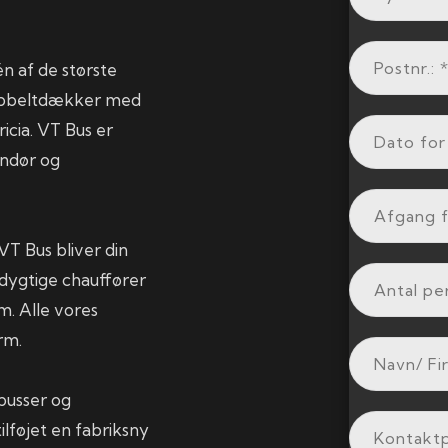
én af de største
dobbeltdækker med
icia. VT Bus er
ndør og
VT Bus bliver din
f dygtige chauffører
m. Alle vores
rm.
busser og
tilføjet en fabriksny