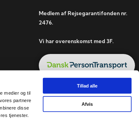
Medlem af Rejsegarantifonden nr.
2476.
Vi har overenskomst med 3F.
Tillad alle
le medier og til
 vores partnere
Afvis
mbinere disse
res tjenester.