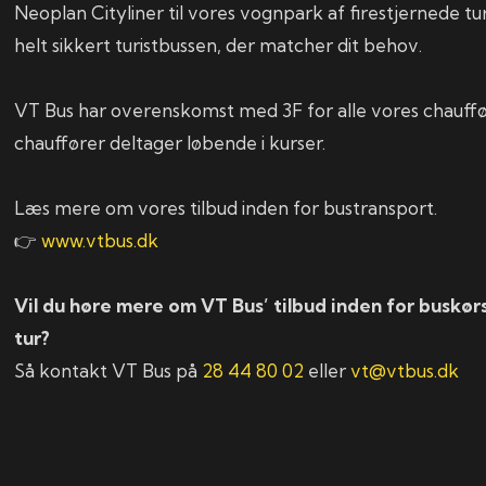
Neoplan Cityliner til vores vognpark af firestjernede tur
helt sikkert turistbussen, der matcher dit behov.
VT Bus har overenskomst med 3F for alle vores chauffø
chauffører deltager løbende i kurser.
Læs mere om vores tilbud inden for bustransport.
👉
www.vtbus.dk
Vil du høre mere om VT Bus’ tilbud inden for buskørse
tur?
Så kontakt VT Bus på
28 44 80 02
eller
vt@vtbus.dk