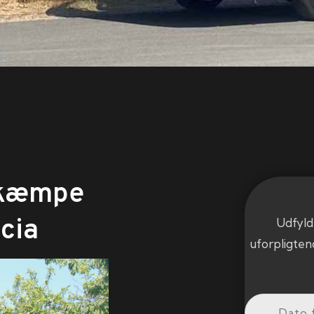
e kæmpe
icia
Udfyld
uforpligten