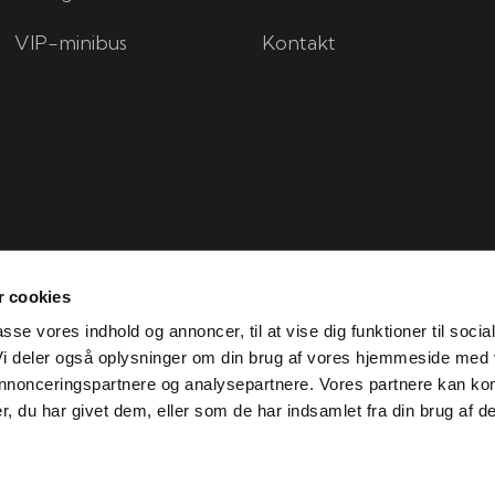
VIP-minibus
Kontakt
 cookies
passe vores indhold og annoncer, til at vise dig funktioner til socia
 Vi deler også oplysninger om din brug af vores hjemmeside med
 annonceringspartnere og analysepartnere. Vores partnere kan ko
Created and hosted by Group Online
, du har givet dem, eller som de har indsamlet fra din brug af de