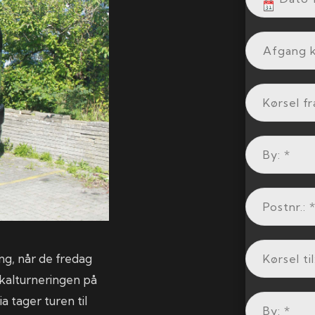
g, når de fredag
okalturneringen på
a tager turen til