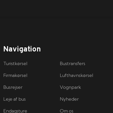
Navigation
Turistkørsel
Bustransfers
Firmakørsel
Lufthavnskørsel
Busrejser
Vognpark
Leje af bus
Nyheder
Endagsture
Om os