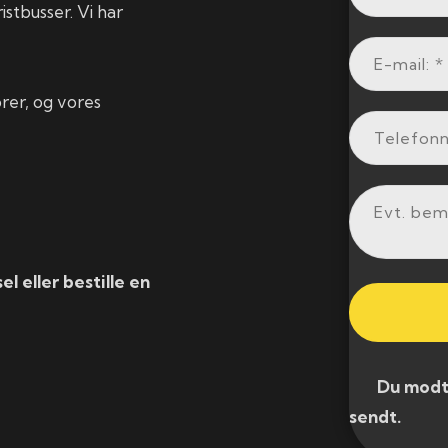
istbusser. Vi har
rer, og vores
l eller bestille en
​ Du modtag
sendt.​