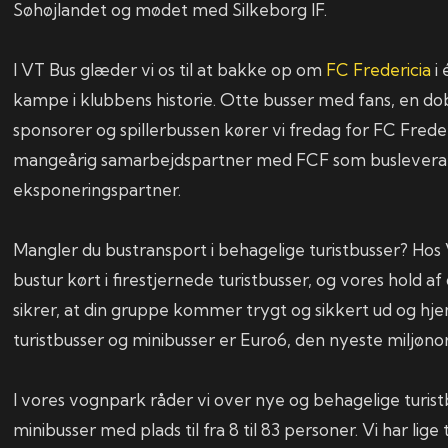
Søhøjlandet og mødet med Silkeborg IF.
I VT Bus glæder vi os til at bakke op om
FC Fredericia
i 
kampe i klubbens historie. Otte busser med fans, en 
sponsorer og spillerbussen kører vi fredag for FC Freder
mangeårig samarbejdspartner med FCF som buslevera
eksponeringspartner.
Mangler du bustransport i behagelige turistbusser? Hos 
bustur kørt i firestjernede turistbusser, og vores hold a
sikrer, at din gruppe kommer trygt og sikkert ud og hje
turistbusser og minibusser er Euro6, den nyeste miljøno
I vores vognpark råder vi over nye og behagelige turist
minibusser med plads til fra 8 til 83 personer. Vi har lige 