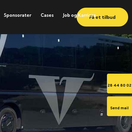
Sponsorater
Cases
Job og Karriere
Få et tilbud
28 44 80 02
Send mail