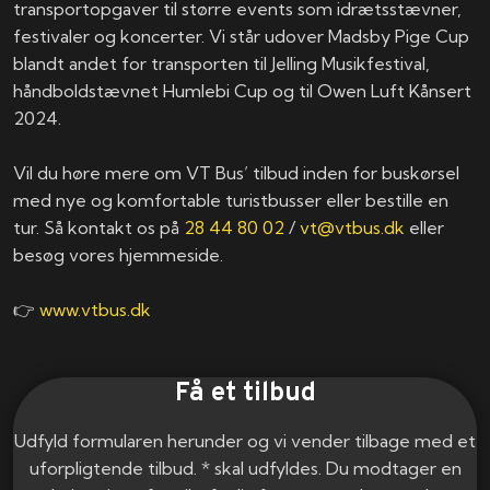
transportopgaver til større events som idrætsstævner,
festivaler og koncerter. Vi står udover Madsby Pige Cup
blandt andet for transporten til Jelling Musikfestival,
håndboldstævnet Humlebi Cup og til Owen Luft Kånsert
2024.
Vil du høre mere om VT Bus’ tilbud inden for buskørsel
med nye og komfortable turistbusser eller bestille en
tur. Så kontakt os på
28 44 80 02
/
vt@vtbus.dk
eller
besøg vores hjemmeside.
👉
www.vtbus.dk
Få et tilbud
Udfyld formularen herunder og vi vender tilbage med et
uforpligtende tilbud. * skal udfyldes. Du modtager en