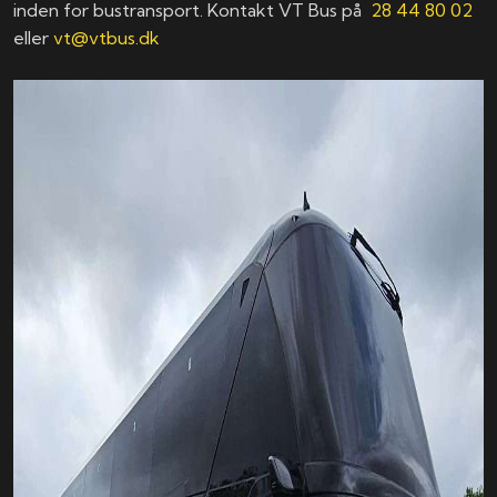
inden for bustransport. Kontakt VT Bus på
28 44 80 02
eller
vt@vtbus.dk