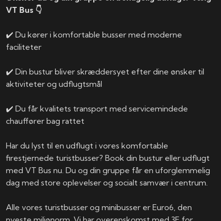
VT Bus 👇
✔️ Du kører i komfortable busser med moderne
faciliteter
✔️ Din bustur bliver skræddersyet efter dine ønsker til
aktiviteter og udflugtsmål
✔️ Du får kvalitets transport med servicemindede
chauffører bag rattet
Har du lyst til en udflugt i vores komfortable
firestjernede turistbusser? Book din bustur eller udflugt
med VT Bus nu. Du og din gruppe får en uforglemmelig
dag med store oplevelser og socialt samvær i centrum.
Alle vores turistbusser og minibusser er Euro6, den
nyeste miljønorm. Vi har overenskomst med 3F for