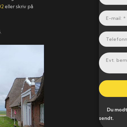
02
eller skriv på
.
​ Du modtag
sendt.​