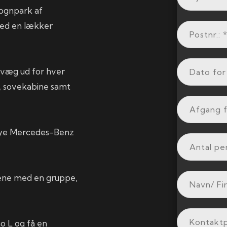
 vognpark af
 med en lækker
devæg ud for hver
, sovekabine samt
 nye Mercedes-Benz
jene med en gruppe,
 L og få en