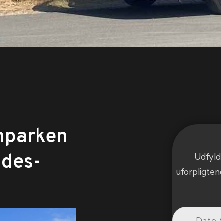
nparken
edes-
Udfyld
uforpligten