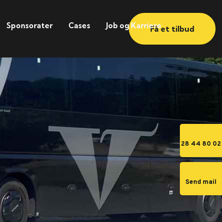
Sponsorater
Cases
Job og Karriere
Få et tilbud
28 44 80 02
Send mail