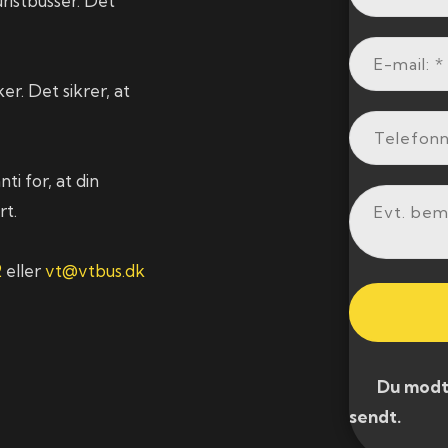
ristbusser. Det
r. Det sikrer, at
i for, at din
rt.
2
eller
vt@vtbus.dk
​ Du modtag
sendt.​