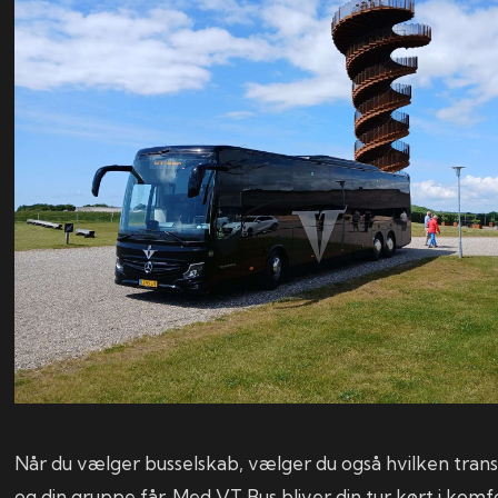
Når du vælger busselskab, vælger du også hvilken tran
og din gruppe får. Med VT Bus bliver din tur kørt i komf