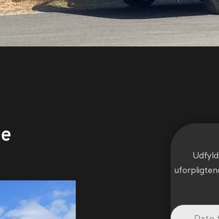
de
Udfyld
uforpligten