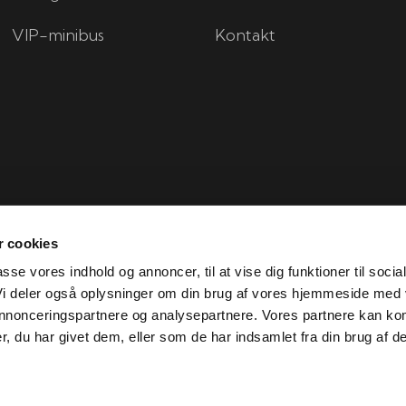
VIP-minibus
Kontakt
 cookies
passe vores indhold og annoncer, til at vise dig funktioner til socia
 Vi deler også oplysninger om din brug af vores hjemmeside med
 annonceringspartnere og analysepartnere. Vores partnere kan ko
Created and hosted by Group Online
, du har givet dem, eller som de har indsamlet fra din brug af de