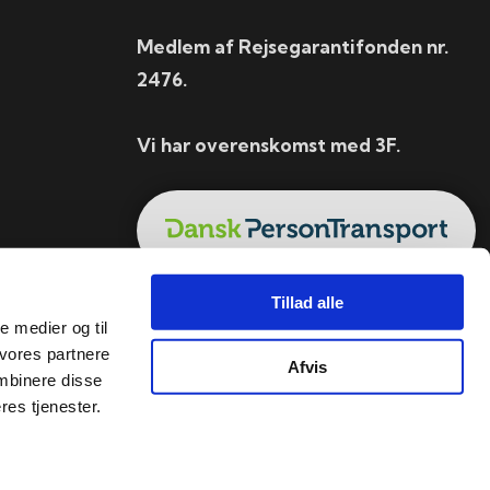
Medlem af Rejsegarantifonden nr.
2476.
Vi har overenskomst med 3F.
Tillad alle
le medier og til
 vores partnere
Afvis
mbinere disse
res tjenester.