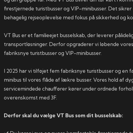
firestjernede turistbusser og VIP-minibusser. Det sikrer
behagelig rejseoplevelse med fokus på sikkerhed og k
VT Bus er et familieejet busselskab, der leverer pålide
transportløsninger. Derfor opgraderer vi løbende vor
fabriksnye turistbusser og VIP-minibusser.
I 2025 har vi tilføjet fem fabriksnye turistbusser og en 
minibus til vores flåde af lækre busser. Vores hold af dy
servicemindede chauffører kører under ordnede forhold
overenskomst med 3F.
Derfor skal du vælge VT Bus som dit busselskab: