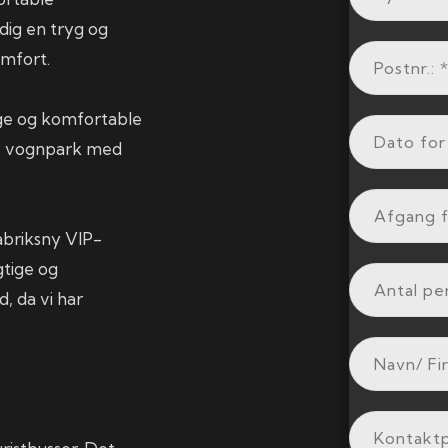
 dig en tryg og
omfort.
lige og komfortable
es vognpark med
fabriksny VIP-
gtige og
, da vi har