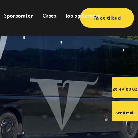
Sponsorater
Cases
Job og Karriere
Få et tilbud
28 44 80 02
Send mail