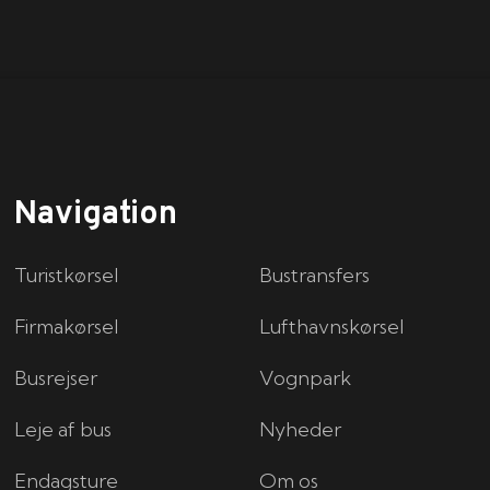
Navigation
Turistkørsel
Bustransfers
Firmakørsel
Lufthavnskørsel
Busrejser
Vognpark
Leje af bus
Nyheder
Endagsture
Om os