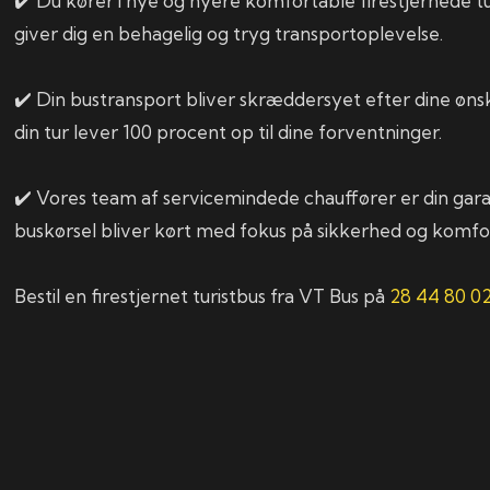
✔️ Du kører i nye og nyere komfortable firestjernede tu
giver dig en behagelig og tryg transportoplevelse.
✔️ Din bustransport bliver skræddersyet efter dine ønske
din tur lever 100 procent op til dine forventninger.
✔️ Vores team af servicemindede chauffører er din garant
buskørsel bliver kørt med fokus på sikkerhed og komfo
Bestil en firestjernet turistbus fra VT Bus på
28 44 80 0